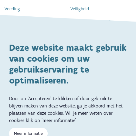
Voeding
Veiligheid
Gezondheid en vaccinatie
Dagelijkse verzorging
Kinderopvang en naar school
Spelen en bewegen
Deze website maakt gebruik
Ontwikkeling en gedrag
Gezinsleven
van cookies om uw
Specifieke
Adoptie
ondersteuningsbehoefte
gebruikservaring te
Kinderwens
Zwangerschap en geboorte
optimaliseren.
Brochures, video's en
Reizen met kinderen
vertalingen
Door op 'Accepteren' te klikken of door gebruik te
Slapen
blijven maken van deze website, ga je akkoord met het
plaatsen van deze cookies. Wil je meer weten over
Kind en Gezin diensten
Vertalingen
Voet
cookies klik op 'meer informatie'.
Over Kind en Gezin
Aanbod tijdens de
zwangerschap
Meer informatie