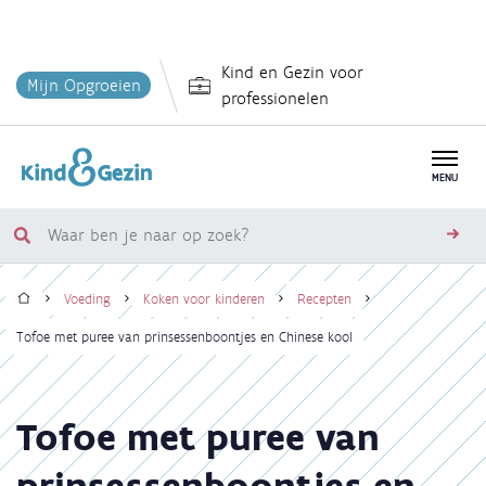
Overslaan
Kind en Gezin voor
en
Mijn Opgroeien
professionelen
naar
de
inhoud
MENU
gaan
Waar
zoe
ben
Home
je
Voeding
Koken voor kinderen
Recepten
naar
Kruimelpad
Tofoe met puree van prinsessenboontjes en Chinese kool
op
zoek?
Tofoe met puree van
prinsessenboontjes en