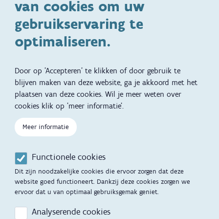
van cookies om uw
Specifieke
Adoptie
ondersteuningsbehoefte
gebruikservaring te
Kinderwens
Zwangerschap en geboorte
optimaliseren.
Brochures, video's en
Reizen met kinderen
vertalingen
Door op 'Accepteren' te klikken of door gebruik te
Slapen
blijven maken van deze website, ga je akkoord met het
plaatsen van deze cookies. Wil je meer weten over
Kind en Gezin diensten
Vertalingen
Voet
cookies klik op 'meer informatie'.
Over Kind en Gezin
Aanbod tijdens de
zwangerschap
Meer informatie
Opgroeien
Contactmomenten
Functionele cookies
Werken voor Opgroeien
Opvoedingsondersteuning
Dit zijn noodzakelijke cookies die ervoor zorgen dat deze
Mijn Opgroeien
website goed functioneert. Dankzij deze cookies zorgen we
Adoptie
ervoor dat u van optimaal gebruiksgemak geniet.
Afspraak maken
Kinderopvang
Analyserende cookies