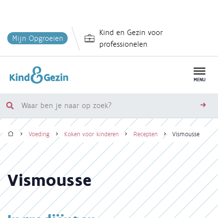
Overslaan
Kind en Gezin voor
en
Mijn Opgroeien
professionelen
naar
de
inhoud
MENU
gaan
Waar
zoe
ben
Home
je
Voeding
Koken voor kinderen
Recepten
Vismousse
naar
Kruimelpad
op
zoek?
Vismousse