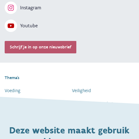
Instagram
Youtube
Schrijf je in op onze nieuwsbrief
Thema's
Voeding
Veiligheid
Gezondheid en vaccinatie
Dagelijkse verzorging
Kinderopvang en naar school
Spelen en bewegen
Deze website maakt gebruik
Ontwikkeling en gedrag
Gezinsleven