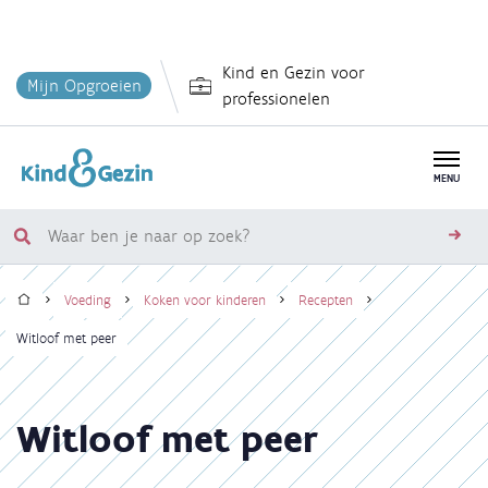
Overslaan
Kind en Gezin voor
en
Mijn Opgroeien
professionelen
naar
de
inhoud
MENU
gaan
Waar
zoe
ben
Home
je
Voeding
Koken voor kinderen
Recepten
naar
Kruimelpad
Witloof met peer
op
zoek?
Witloof met peer