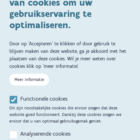
van cookies om uw
Specifieke
Adoptie
ondersteuningsbehoefte
gebruikservaring te
Kinderwens
Zwangerschap en geboorte
optimaliseren.
Brochures, video's en
Reizen met kinderen
vertalingen
Door op 'Accepteren' te klikken of door gebruik te
Slapen
blijven maken van deze website, ga je akkoord met het
plaatsen van deze cookies. Wil je meer weten over
Kind en Gezin diensten
Vertalingen
Voet
cookies klik op 'meer informatie'.
Over Kind en Gezin
Aanbod tijdens de
zwangerschap
Meer informatie
Opgroeien
Contactmomenten
Functionele cookies
Werken voor Opgroeien
Opvoedingsondersteuning
Dit zijn noodzakelijke cookies die ervoor zorgen dat deze
Mijn Opgroeien
website goed functioneert. Dankzij deze cookies zorgen we
Adoptie
ervoor dat u van optimaal gebruiksgemak geniet.
Afspraak maken
Kinderopvang
Analyserende cookies
Startgesprek