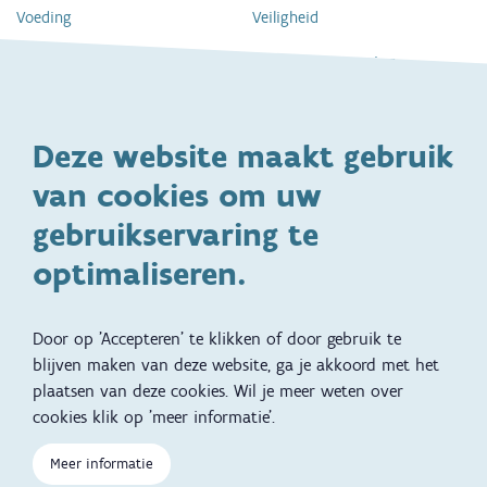
Voeding
Veiligheid
Gezondheid en vaccinatie
Dagelijkse verzorging
Kinderopvang en naar school
Spelen en bewegen
Deze website maakt gebruik
Ontwikkeling en gedrag
Gezinsleven
van cookies om uw
Specifieke
Adoptie
ondersteuningsbehoefte
gebruikservaring te
Kinderwens
Zwangerschap en geboorte
optimaliseren.
Brochures, video's en
Reizen met kinderen
vertalingen
Door op 'Accepteren' te klikken of door gebruik te
Slapen
blijven maken van deze website, ga je akkoord met het
plaatsen van deze cookies. Wil je meer weten over
Kind en Gezin diensten
Vertalingen
Voet
cookies klik op 'meer informatie'.
Over Kind en Gezin
Aanbod tijdens de
zwangerschap
Meer informatie