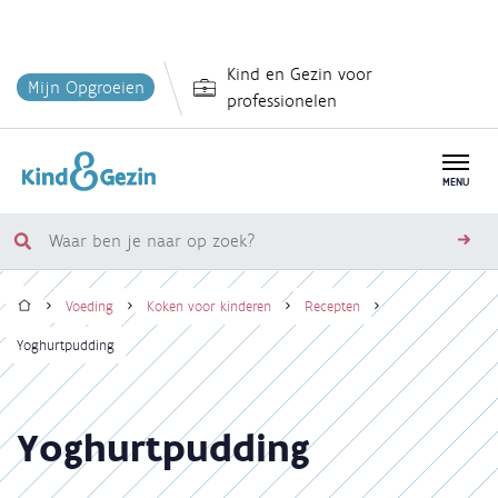
Overslaan
Kind en Gezin voor
en
Mijn Opgroeien
professionelen
naar
de
inhoud
MENU
gaan
Waar
zoe
ben
Home
je
Voeding
Koken voor kinderen
Recepten
naar
Kruimelpad
Yoghurtpudding
op
zoek?
Yoghurtpudding