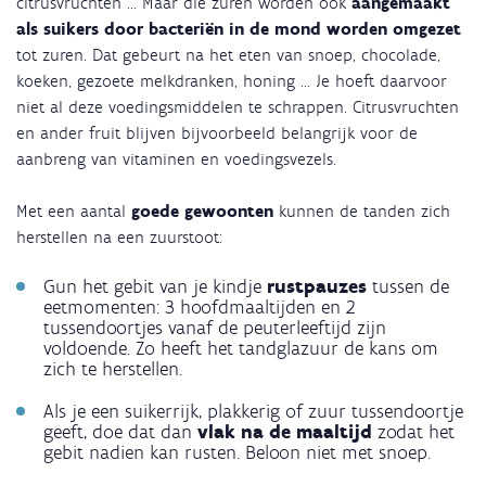
citrusvruchten ... Maar die zuren worden ook
aangemaakt
als suikers door bacteriën in de mond worden omgezet
tot zuren. Dat gebeurt na het eten van snoep, chocolade,
koeken, gezoete melkdranken, honing ... Je hoeft daarvoor
niet al deze voedingsmiddelen te schrappen. Citrusvruchten
en ander fruit blijven bijvoorbeeld belangrijk voor de
aanbreng van vitaminen en voedingsvezels.
Met een aantal
goede gewoonten
kunnen de tanden zich
herstellen na een zuurstoot:
Gun het gebit van je kindje
rustpauzes
tussen de
eetmomenten: 3 hoofdmaaltijden en 2
tussendoortjes vanaf de peuterleeftijd zijn
voldoende. Zo heeft het tandglazuur de kans om
zich te herstellen.
Als je een suikerrijk, plakkerig of zuur tussendoortje
geeft, doe dat dan
vlak na de maaltijd
zodat het
gebit nadien kan rusten. Beloon niet met snoep.