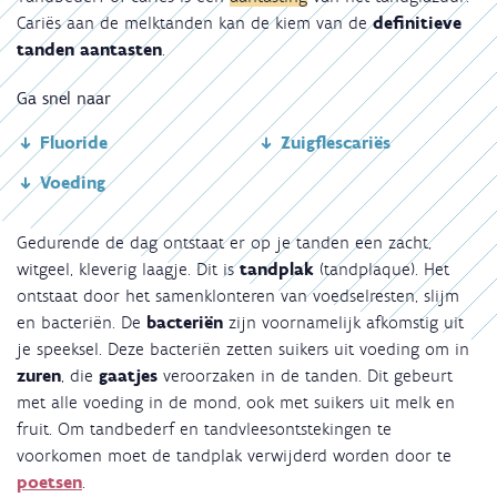
Cariës aan de melktanden kan de kiem van de
definitieve
tanden aantasten
.
Ga snel naar
Fluoride
Zuigflescariës
Voeding
Gedurende de dag ontstaat er op je tanden een zacht,
witgeel, kleverig laagje. Dit is
tandplak
(tandplaque). Het
ontstaat door het samenklonteren van voedselresten, slijm
en bacteriën. De
bacteriën
zijn voornamelijk afkomstig uit
je speeksel. Deze bacteriën zetten suikers uit voeding om in
zuren
, die
gaatjes
veroorzaken in de tanden. Dit gebeurt
met alle voeding in de mond, ook met suikers uit melk en
fruit. Om tandbederf en tandvleesontstekingen te
voorkomen moet de tandplak verwijderd worden door te
poetsen
.