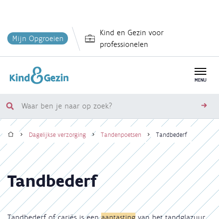
Overslaan
Kind en Gezin voor
en
Mijn Opgroeien
professionelen
naar
de
inhoud
MENU
gaan
Waar
zoe
ben
Home
je
Dagelijkse verzorging
Tandenpoetsen
Tandbederf
naar
Kruimelpad
op
zoek?
Tandbederf
Tandbederf of cariës is een
aantasting
van het tandglazuur.