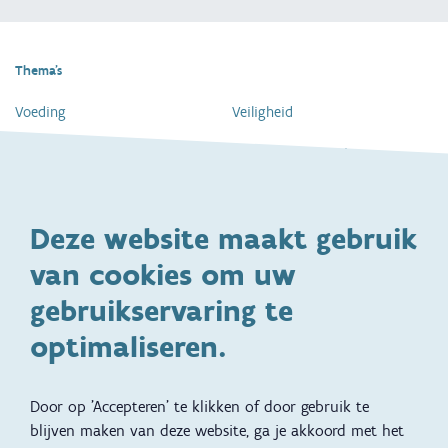
Thema's
Voeding
Veiligheid
Gezondheid en vaccinatie
Dagelijkse verzorging
Kinderopvang en naar school
Spelen en bewegen
Deze website maakt gebruik
Ontwikkeling en gedrag
Gezinsleven
van cookies om uw
Specifieke
Adoptie
ondersteuningsbehoefte
gebruikservaring te
Kinderwens
Zwangerschap en geboorte
optimaliseren.
Brochures, video's en
Reizen met kinderen
vertalingen
Door op 'Accepteren' te klikken of door gebruik te
Slapen
blijven maken van deze website, ga je akkoord met het