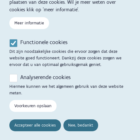
plaatsen van deze cookies. Wil je meer weten over
Kind en Gezin diensten
Vertalingen
Voet
cookies klik op 'meer informatie'.
Over Kind en Gezin
Aanbod tijdens de
Meer informatie
zwangerschap
Opgroeien
Contactmomenten
Functionele cookies
Werken voor Opgroeien
Opvoedingsondersteuning
Dit zijn noodzakelijke cookies die ervoor zorgen dat deze
Mijn Opgroeien
website goed functioneert. Dankzij deze cookies zorgen we
Adoptie
ervoor dat u van optimaal gebruiksgemak geniet.
Afspraak maken
Kinderopvang
Analyserende cookies
Startgesprek
Hiermee kunnen we het algemeen gebruik van deze website
Hulp en contact
meten.
Inkomenstarief
Contactfomulier
Voorkeuren opslaan
Cookievoorkeuren
Opgroeipunt
Accepteer alle cookies
Nee, bedankt
Veelgestelde vragen