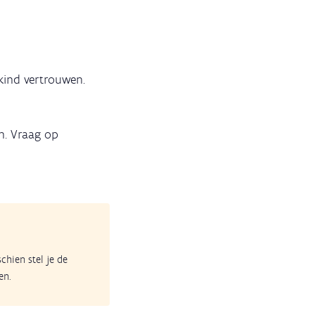
kind vertrouwen.
n. Vraag op
schien stel je de
en.