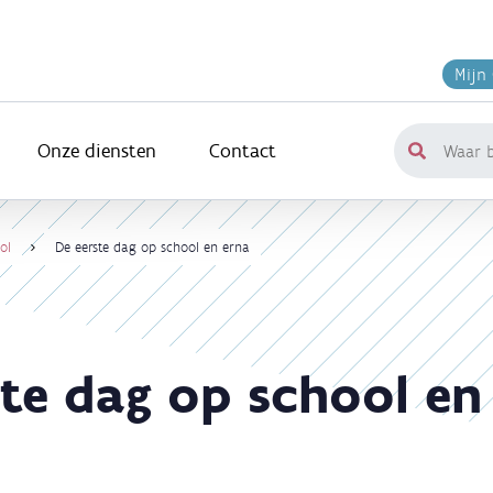
Mijn
Onze diensten
Contact
Waar
ben
je
naar
ol
De eerste dag op school en erna
op
zoek?
ste dag op school en