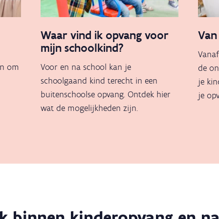
e
Waar vind ik opvang voor
Van
mijn schoolkind?
Vanaf
oen om
Voor en na school kan je
de on
schoolgaand kind terecht in een
je ki
buitenschoolse opvang. Ontdek hier
je op
wat de mogelijkheden zijn.
ok binnen kinderopvang en na