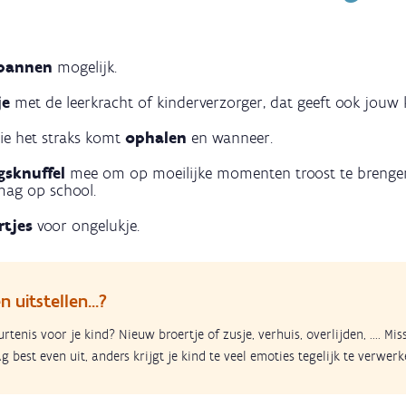
pannen
mogelijk.
je
met de leerkracht of kinderverzorger, dat geeft ook jouw 
ie het straks komt
ophalen
en wanneer.
ngsknuffel
mee om op moeilijke momenten troost te brenge
mag op school.
rtjes
voor ongelukje.
 uitstellen...?
tenis voor je kind? Nieuw broertje of zusje, verhuis, overlijden, .... Mis
g best even uit, anders krijgt je kind te veel emoties tegelijk te verwerk