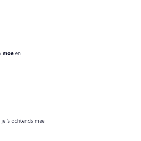
an
moe
en
 je 's ochtends mee