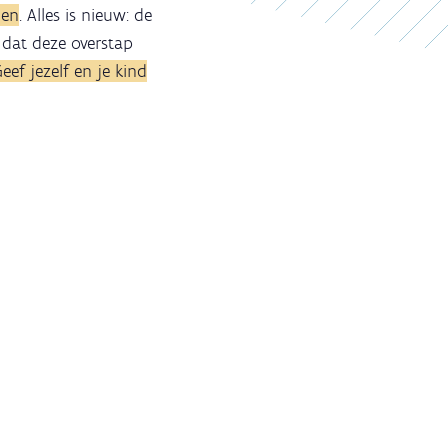
len
. Alles is nieuw: de
 dat deze overstap
eef jezelf en je kind