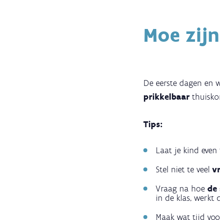
Moe zijn
De eerste dagen en w
prikkelbaar
thuisko
Tips:
Laat je kind even
Stel niet te veel
v
Vraag na hoe
de 
in de klas, werkt 
Maak wat tijd vo