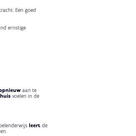
kracht. Een goed
ind ernstige
opnieuw
aan te
thuis
voelen in de
Spelenderwijs
leert
de
nen.