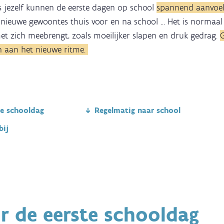
ls jezelf kunnen de eerste dagen op school
spannend aanvoe
 nieuwe gewoontes thuis voor en na school ... Het is normaal
t zich meebrengt, zoals moeilijker slapen en druk gedrag.
G
n aan het nieuwe ritme.
te schooldag
Regelmatig naar school
bij
r de eerste schooldag