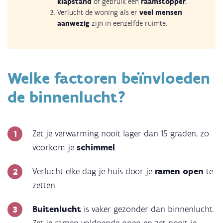
klapstand
of gebruik een
raamstopper
.
Verlucht de woning als er
veel mensen
aanwezig
zijn in eenzelfde ruimte.
Welke factoren beïnvloeden
de binnenlucht?
Zet je verwarming nooit lager dan 15 graden, zo
voorkom je
schimmel
.
Verlucht elke dag je huis door je
ramen open
te
zetten.
Buitenlucht
is vaker gezonder dan binnenlucht.
Zet je ramen voldoende open en zet nooit je