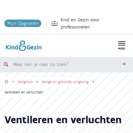
Overslaan
Kind en Gezin voor
en
Mijn Opgroeien
professionelen
naar
de
inhoud
MENU
gaan
Waar
zoe
ben
Home
je
Veiligheid
Veilige en gezonde omgeving
naar
Kruimelpad
Ventileren en verluchten
op
zoek?
Ventileren en verluchten