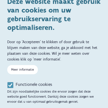
Deze website maakt gebruik
Ontwikkeling en gedrag
Gezinsleven
van cookies om uw
Specifieke
Adoptie
ondersteuningsbehoefte
gebruikservaring te
Kinderwens
Zwangerschap en geboorte
optimaliseren.
Brochures, video's en
Reizen met kinderen
vertalingen
Door op 'Accepteren' te klikken of door gebruik te
Slapen
blijven maken van deze website, ga je akkoord met het
plaatsen van deze cookies. Wil je meer weten over
Kind en Gezin diensten
Vertalingen
Voet
cookies klik op 'meer informatie'.
Over Kind en Gezin
Aanbod tijdens de
zwangerschap
Meer informatie
Opgroeien
Contactmomenten
Functionele cookies
Werken voor Opgroeien
Opvoedingsondersteuning
Dit zijn noodzakelijke cookies die ervoor zorgen dat deze
Mijn Opgroeien
website goed functioneert. Dankzij deze cookies zorgen we
Adoptie
ervoor dat u van optimaal gebruiksgemak geniet.
Afspraak maken