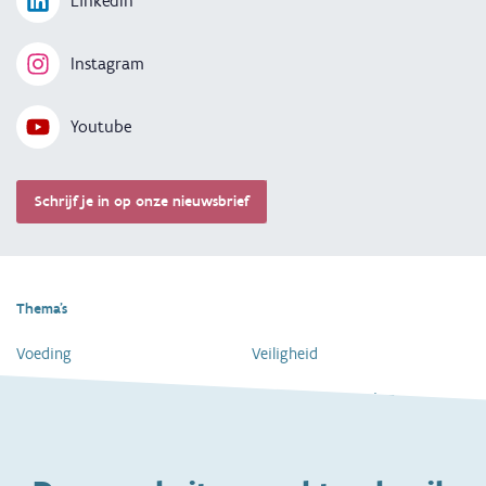
LinkedIn
Instagram
Youtube
Schrijf je in op onze nieuwsbrief
Thema's
Voeding
Veiligheid
Gezondheid en vaccinatie
Dagelijkse verzorging
Kinderopvang en naar school
Spelen en bewegen