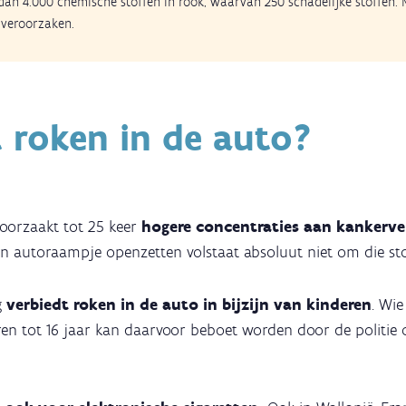
 dan 4.000 chemische stoffen in rook, waarvan 250 schadelijke stoffen.
veroorzaken.
 roken in de auto?
oorzaakt tot 25 keer
hogere concentraties aan kankerv
en autoraampje openzetten volstaat absoluut niet om die sto
g
verbiedt roken in de auto
in bijzijn van kinderen
. Wie
eren tot 16 jaar kan daarvoor beboet worden door de politie 