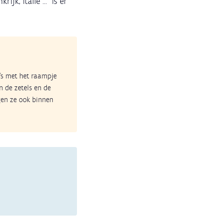
ijk, Italië ... is er
lfs met het raampje
n de zetels en de
gen ze ook binnen