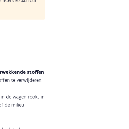
 Minstens 50 daarvan
erwekkende stoffen
ffen te verwijderen.
 in de wagen rookt in
of de milieu-