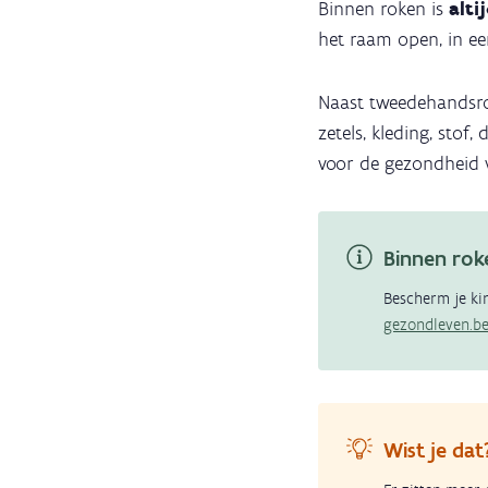
Binnen roken is
alti
het raam open, in e
Naast tweedehandsroo
zetels, kleding, stof,
voor de gezondheid v
Binnen roke
Bescherm je ki
gezondleven.be
Wist je dat