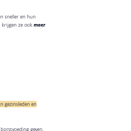
n sneller en hun
 krijgen ze ook
meer
n gezinsleden en
g borstvoeding geven,