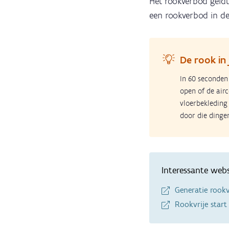
Het rookverbod geld
een rookverbod in de
De rook in 
In 60 seconden 
open of de air
vloerbekleding
door die dinge
Interessante webs
Generatie rookv
Rookvrije start