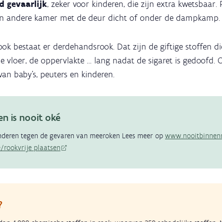
jd gevaarlijk
, zeker voor kinderen, die zijn extra kwetsbaar.
en andere kamer met de deur dicht of onder de dampkamp.
k bestaat er derdehandsrook. Dat zijn de giftige stoffen di
 de vloer, de oppervlakte … lang nadat de sigaret is gedoofd. O
an baby’s, peuters en kinderen.
n is nooit oké
nderen tegen de gevaren van meeroken Lees meer op
www.nooitbinnenr
/rookvrije plaatsen
?