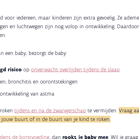
 voor iedereen, maar kinderen zijn extra gevoelig. Ze ademe
en en luchtwegen zijn nog volop in ontwikkeling. Daardoor
en.
an een baby, bezorgt de baby:
d risico
op
onverwacht overlijden tijdens de slaap
n, bronchitis en oorontstekingen
ontwikkeling van astma
 roken
tijdens en na de zwangerschap
te vermijden.
Vraag aa
 jouw buurt of in de buurt van je kind te roken.
ijdens de borstvoeding
, dan
rookt je baby mee
. Wil je graa