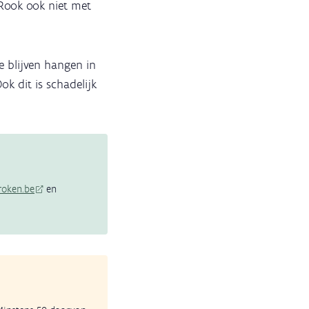
 Rook ook niet met
e blijven hangen in
ok dit is schadelijk
oken.be
en