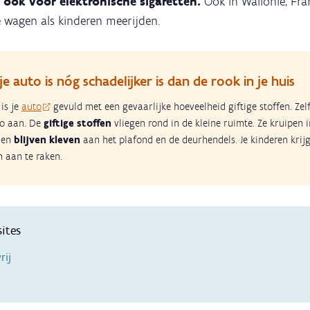
t
ook voor elektronische sigaretten.
Ook in Wallonië, Frankr
 wagen als kinderen meerijden.
je auto is nóg schadelijker is dan de rook in je huis
is je
auto
gevuld met een gevaarlijke hoeveelheid giftige stoffen. Ze
co aan. De
giftige stoffen
vliegen rond in de kleine ruimte. Ze kruipen i
 en
blijven kleven
aan het plafond en de deurhendels. Je kinderen krij
n aan te raken.
ites
rij