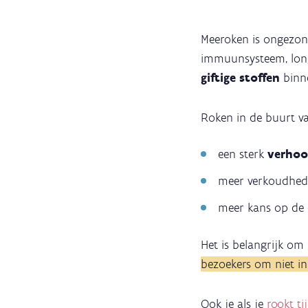
Meeroken is ongezond
immuunsysteem, long
giftige stoffen
binn
Roken in de buurt v
een sterk
verhoog
meer verkoudhede
meer kans op de 
Het is belangrijk om
bezoekers om niet in
Ook je als je
rookt t