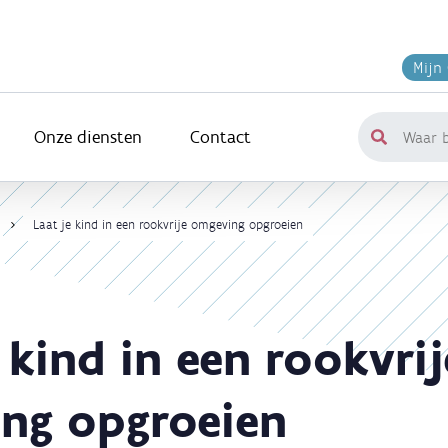
Mijn
Onze diensten
Contact
Waar
ben
je
naar
Laat je kind in een rookvrije omgeving opgroeien
op
zoek?
 kind in een rookvrij
ng opgroeien