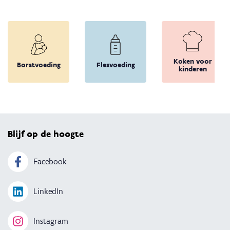
Koken voor
Borstvoeding
Flesvoeding
kinderen
Terug 
Blijf op de hoogte
Facebook
LinkedIn
Instagram