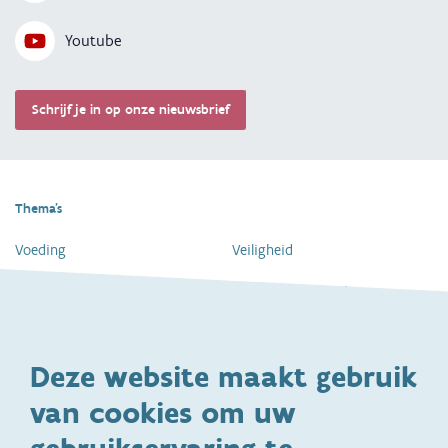
Youtube
Schrijf je in op onze nieuwsbrief
Thema's
Voeding
Veiligheid
Gezondheid en vaccinatie
Dagelijkse verzorging
Kinderopvang en naar school
Spelen en bewegen
Deze website maakt gebruik
Ontwikkeling en gedrag
Gezinsleven
van cookies om uw
Specifieke
Adoptie
ondersteuningsbehoefte