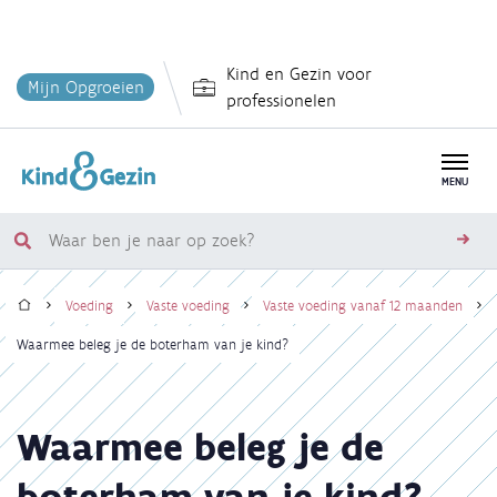
Overslaan
Kind en Gezin voor
en
Mijn Opgroeien
professionelen
naar
de
inhoud
MENU
gaan
Waar
zoe
ben
Home
je
Voeding
Vaste voeding
Vaste voeding vanaf 12 maanden
naar
Kruimelpad
Waarmee beleg je de boterham van je kind?
op
zoek?
Waarmee beleg je de
boterham van je kind?