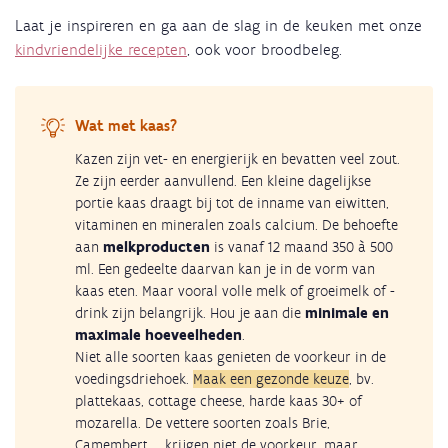
Laat je inspireren en ga aan de slag in de keuken met onze
kindvriendelijke recepten
, ook voor broodbeleg.
Wat met kaas?
Kazen zijn vet- en energierijk en bevatten veel zout.
Ze zijn eerder aanvullend. Een kleine dagelijkse
portie kaas draagt bij tot de inname van eiwitten,
vitaminen en mineralen zoals calcium. De behoefte
aan
melkproducten
is vanaf 12 maand 350 à 500
ml. Een gedeelte daarvan kan je in de vorm van
kaas eten. Maar vooral volle melk of groeimelk of -
drink zijn belangrijk. Hou je aan die
minimale en
maximale hoeveelheden
.
Niet alle soorten kaas genieten de voorkeur in de
voedingsdriehoek.
Maak een gezonde keuze
, bv.
plattekaas, cottage cheese, harde kaas 30+ of
mozarella. De vettere soorten zoals Brie,
Camembert ... krijgen niet de voorkeur, maar