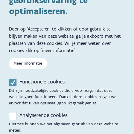
gebruikservaring te
Kinderwens
Zwangerschap en geboorte
optimaliseren.
Brochures, video's en
Reizen met kinderen
vertalingen
Door op 'Accepteren' te klikken of door gebruik te
Slapen
blijven maken van deze website, ga je akkoord met het
plaatsen van deze cookies. Wil je meer weten over
Kind en Gezin diensten
Vertalingen
Voet
cookies klik op 'meer informatie'.
Over Kind en Gezin
Aanbod tijdens de
Meer informatie
zwangerschap
Opgroeien
Contactmomenten
Functionele cookies
Werken voor Opgroeien
Opvoedingsondersteuning
Dit zijn noodzakelijke cookies die ervoor zorgen dat deze
Mijn Opgroeien
website goed functioneert. Dankzij deze cookies zorgen we
Adoptie
ervoor dat u van optimaal gebruiksgemak geniet.
Afspraak maken
Kinderopvang
Analyserende cookies
Startgesprek
Hiermee kunnen we het algemeen gebruik van deze website
Hulp en contact
meten.
Inkomenstarief