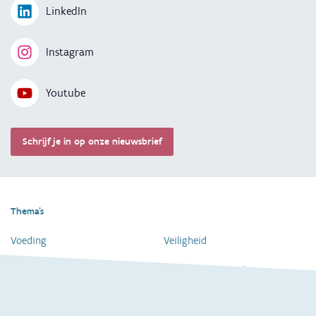
LinkedIn
Instagram
Youtube
Schrijf je in op onze nieuwsbrief
Thema's
Voeding
Veiligheid
Gezondheid en vaccinatie
Dagelijkse verzorging
Kinderopvang en naar school
Spelen en bewegen