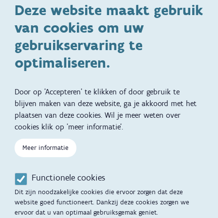
Deze website maakt gebruik
Ontwikkeling en gedrag
Gezinsleven
van cookies om uw
Specifieke
Adoptie
ondersteuningsbehoefte
gebruikservaring te
Kinderwens
Zwangerschap en geboorte
optimaliseren.
Brochures, video's en
Reizen met kinderen
vertalingen
Door op 'Accepteren' te klikken of door gebruik te
Slapen
blijven maken van deze website, ga je akkoord met het
plaatsen van deze cookies. Wil je meer weten over
Kind en Gezin diensten
Vertalingen
Voet
cookies klik op 'meer informatie'.
Over Kind en Gezin
Aanbod tijdens de
zwangerschap
Meer informatie
Opgroeien
Contactmomenten
Functionele cookies
Werken voor Opgroeien
Opvoedingsondersteuning
Dit zijn noodzakelijke cookies die ervoor zorgen dat deze
Mijn Opgroeien
website goed functioneert. Dankzij deze cookies zorgen we
Adoptie
ervoor dat u van optimaal gebruiksgemak geniet.