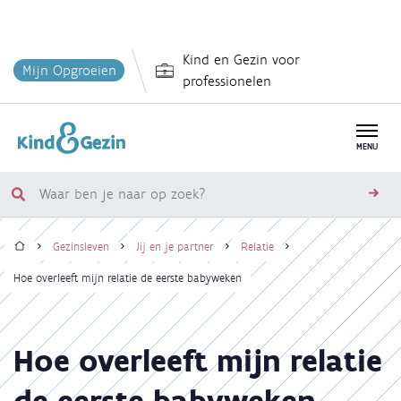
Overslaan
Kind en Gezin voor
en
Mijn Opgroeien
professionelen
naar
de
inhoud
MENU
gaan
Waar
zoe
ben
Home
je
Gezinsleven
Jij en je partner
Relatie
naar
Kruimelpad
Hoe overleeft mijn relatie de eerste babyweken
op
zoek?
Hoe overleeft mijn relatie
de eerste babyweken