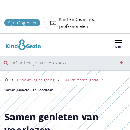
Overslaan
Kind en Gezin voor
en
Mijn Opgroeien
professionelen
naar
de
inhoud
MENU
gaan
Waar
zoe
ben
Home
je
Ontwikkeling en gedrag
Taal en meertaligheid
naar
Kruimelpad
Samen genieten van voorlezen
op
zoek?
Samen genieten van
voorlezen