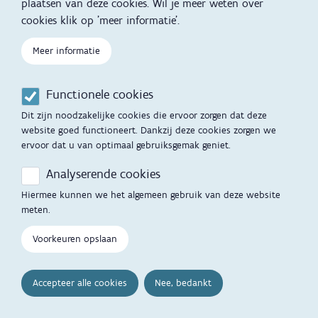
plaatsen van deze cookies. Wil je meer weten over
kennen, ze gaan zich gemakkelijker inleven in
cookies klik op 'meer informatie'.
anderen en denken mee na over hoe je problemen
kan aanpakken.
Meer informatie
Voorlezen of samen in boeken kijken
versterkt ook
de band tussen ouder en kind
.
Samen lezen is
vooral heel gezellig. Je hebt geen speciale
Functionele cookies
vaardigheden of apparatuur nodig. Alleen jij, je baby
Dit zijn noodzakelijke cookies die ervoor zorgen dat deze
en wat boeken.
website goed functioneert. Dankzij deze cookies zorgen we
ervoor dat u van optimaal gebruiksgemak geniet.
Zoek het geschikte boek
Analyserende cookies
Hiermee kunnen we het algemeen gebruik van deze website
meten.
Voorkeuren opslaan
Accepteer alle cookies
Nee, bedankt