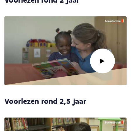
Link
naar
Voorlezen rond 2,5 jaar
video:
Voorlezen:
Rond
2
jaar