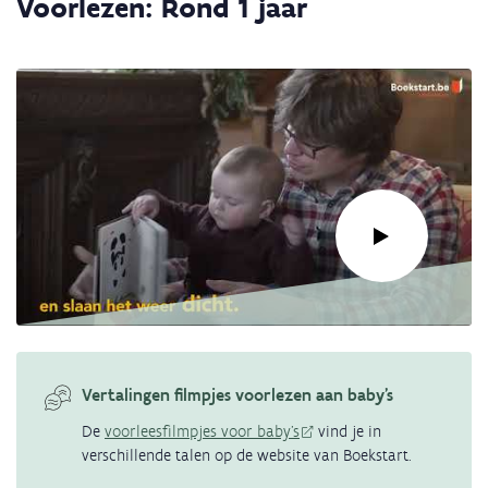
Voorlezen: Rond 1 jaar
video:
Voorlezen:
Na
enkele
maanden
Link
naar
video:
Vertalingen filmpjes voorlezen aan baby's
Voorlezen:
De
voorleesfilmpjes voor baby's
vind je in
Rond
verschillende talen op de website van Boekstart.
1