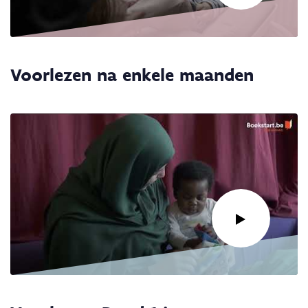
Link
naar
Voorlezen na enkele maanden
video:
Voorlezen:
De
eerste
maanden
Link
naar