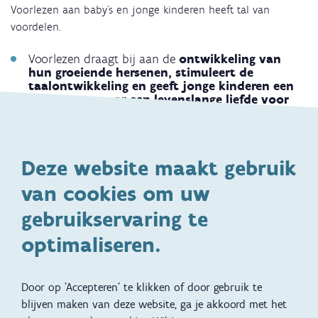
Voorlezen aan baby’s en jonge kinderen heeft tal van
voordelen.
Voorlezen draagt ​​bij aan de
ontwikkeling van
hun groeiende hersenen, stimuleert de
taalontwikkeling en geeft jonge kinderen een
goede start naar een levenslange liefde voor
lezen en boeken.
Voorlezen leert je kind niet alleen taal.
Het leert je
kind ook over taal.
Terwijl een rijmpje of de
Deze website maakt gebruik
woorden in en liedje soms nog weinig of geen
betekenis hebben, neemt je baby de geluiden van
van cookies om uw
taal op en leert het hoe ze bij elkaar passen.
gebruikservaring te
Door voor te lezen
groeit de woordenschat
van je
kind razendsnel.
Ook al praten ze nog niet, baby’s
optimaliseren.
leggen heel vroeg verbanden tussen wat je zegt en
wat je doet. Zo leren ze nieuwe begrippen en nieuwe
woorden.
Door op 'Accepteren' te klikken of door gebruik te
Een boek
prikkelt de
fantasie en de
blijven maken van deze website, ga je akkoord met het
nieuwsgierigheid
. Kinderen leren zo de wereld