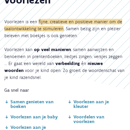
Voorlezen is een
fijne, creatieve en positieve manier om de
taalontwikkeling te stimuleren
. Samen bezig zijn en plezier
beleven met boekjes is ook genieten.
Voorlezen kan
op veel manieren
: samen aanwijzen en
benoemen in prentenboeken, liedjes zingen, versjes zeggen
… Er gaat een wereld van
verbeelding
én
nieuwe
woorden
voor je kind open. Zo groeit de woordenschat van
je kind razendsnel.
Ga snel naar
Samen genieten van
Voorlezen aan je
boeken
kleuter
Voorlezen aan je baby
Voordelen van
voorlezen
Voorlezen aan je