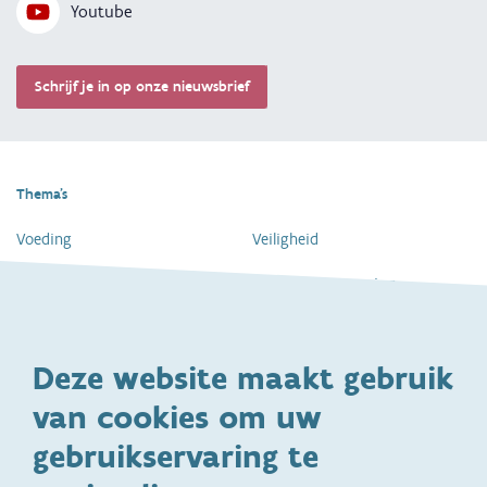
Youtube
Schrijf je in op onze nieuwsbrief
Thema's
Voeding
Veiligheid
Gezondheid en vaccinatie
Dagelijkse verzorging
Kinderopvang en naar school
Spelen en bewegen
Deze website maakt gebruik
Ontwikkeling en gedrag
Gezinsleven
van cookies om uw
Specifieke
Adoptie
ondersteuningsbehoefte
gebruikservaring te
Kinderwens
Zwangerschap en geboorte