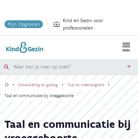
Overslaan
Kind en Gezin voor
en
Mijn Opgroeien
professionelen
naar
de
inhoud
MENU
gaan
Waar
zoe
ben
Home
je
Ontwikkeling en gedrag
Taal en meertaligheid
naar
Kruimelpad
Taal en communicatie bij vroeggeboorte
op
zoek?
Taal en communicatie bij
vroeggeboorte