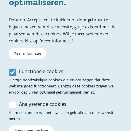
optimaliseren.
Brochures, video's en
Reizen met kinderen
vertalingen
Door op 'Accepteren' te klikken of door gebruik te
Slapen
blijven maken van deze website, ga je akkoord met het
plaatsen van deze cookies. Wil je meer weten over
Kind en Gezin diensten
Vertalingen
Voet
cookies klik op 'meer informatie'.
Over Kind en Gezin
Aanbod tijdens de
zwangerschap
Meer informatie
Opgroeien
Contactmomenten
Functionele cookies
Werken voor Opgroeien
Opvoedingsondersteuning
Dit zijn noodzakelijke cookies die ervoor zorgen dat deze
Mijn Opgroeien
website goed functioneert. Dankzij deze cookies zorgen we
Adoptie
ervoor dat u van optimaal gebruiksgemak geniet.
Afspraak maken
Kinderopvang
Analyserende cookies
Startgesprek
Hiermee kunnen we het algemeen gebruik van deze website
Hulp en contact
meten.
Inkomenstarief
Contactfomulier
Voorkeuren opslaan