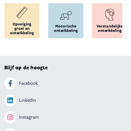
Opvolging
Motorische
Verstandelijke
groei en
ontwikkeling
ontwikkeling
ontwikkeling
Terug 
Blijf op de hoogte
Facebook
LinkedIn
Instagram