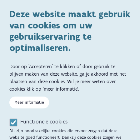
Deze website maakt gebruik
Ontwikkeling en gedrag
Gezinsleven
van cookies om uw
Specifieke
Adoptie
ondersteuningsbehoefte
gebruikservaring te
Kinderwens
Zwangerschap en geboorte
optimaliseren.
Brochures, video's en
Reizen met kinderen
vertalingen
Door op 'Accepteren' te klikken of door gebruik te
Slapen
blijven maken van deze website, ga je akkoord met het
plaatsen van deze cookies. Wil je meer weten over
Kind en Gezin diensten
Vertalingen
Voet
cookies klik op 'meer informatie'.
Over Kind en Gezin
Aanbod tijdens de
zwangerschap
Meer informatie
Opgroeien
Contactmomenten
Functionele cookies
Werken voor Opgroeien
Opvoedingsondersteuning
Dit zijn noodzakelijke cookies die ervoor zorgen dat deze
Mijn Opgroeien
website goed functioneert. Dankzij deze cookies zorgen we