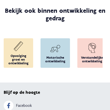
Bekijk ook binnen ontwikkeling en
gedrag
Opvolging
Motorische
Verstandelijke
groei en
ontwikkeling
ontwikkeling
ontwikkeling
Terug 
Blijf op de hoogte
Facebook