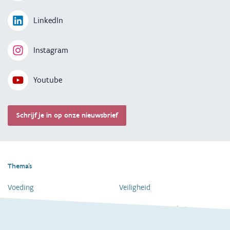
LinkedIn
Instagram
Youtube
Schrijf je in op onze nieuwsbrief
Thema's
Voeding
Veiligheid
Gezondheid en vaccinatie
Dagelijkse verzorging
Kinderopvang en naar school
Spelen en bewegen