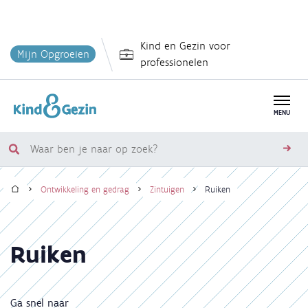
Overslaan
Kind en Gezin voor
en
Mijn Opgroeien
professionelen
naar
de
inhoud
MENU
gaan
Waar
zoe
ben
Home
je
Ontwikkeling en gedrag
Zintuigen
Ruiken
naar
Kruimelpad
op
zoek?
Ruiken
Ga snel naar