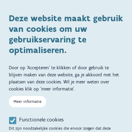
Kinderopvang en naar school
Spelen en bewegen
Deze website maakt gebruik
Ontwikkeling en gedrag
Gezinsleven
van cookies om uw
Specifieke
Adoptie
ondersteuningsbehoefte
gebruikservaring te
Kinderwens
Zwangerschap en geboorte
optimaliseren.
Brochures, video's en
Reizen met kinderen
vertalingen
Door op 'Accepteren' te klikken of door gebruik te
Slapen
blijven maken van deze website, ga je akkoord met het
plaatsen van deze cookies. Wil je meer weten over
Kind en Gezin diensten
Vertalingen
Voet
cookies klik op 'meer informatie'.
Over Kind en Gezin
Aanbod tijdens de
zwangerschap
Meer informatie
Opgroeien
Contactmomenten
Functionele cookies
Werken voor Opgroeien
Opvoedingsondersteuning
Dit zijn noodzakelijke cookies die ervoor zorgen dat deze