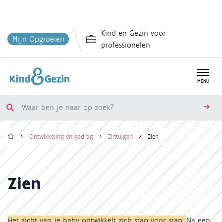
Overslaan
Kind en Gezin voor
en
Mijn Opgroeien
professionelen
naar
de
inhoud
MENU
gaan
Waar
zoe
ben
Home
je
Ontwikkeling en gedrag
Zintuigen
Zien
naar
Kruimelpad
op
zoek?
Zien
Het zicht van je baby ontwikkelt zich stap voor stap.
Na een