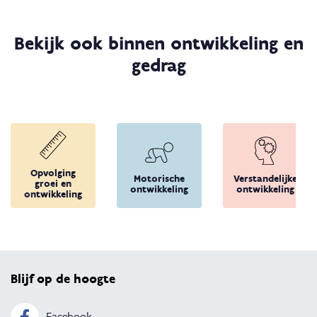
Bekijk ook binnen ontwikkeling en
gedrag
Opvolging
Motorische
Verstandelijke
groei en
ontwikkeling
ontwikkeling
ontwikkeling
Terug 
Blijf op de hoogte
Facebook