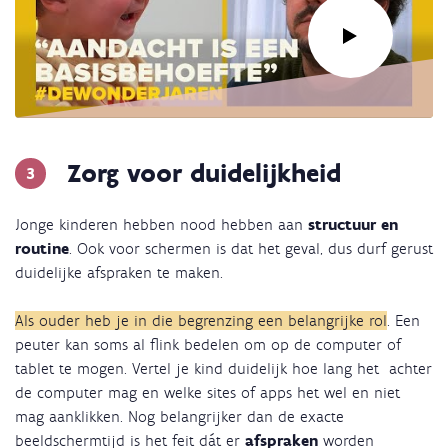
Link
naar
Zorg voor duidelijkheid
video:
De
Jonge kinderen hebben nood hebben aan
structuur en
wonderjaren
routine
. Ook voor schermen is dat het geval, dus durf gerust
|
duidelijke afspraken te maken.
Het
still
Als ouder heb je in die begrenzing een belangrijke rol
. Een
face
peuter kan soms al flink bedelen om op de computer of
experiment
tablet te mogen. Vertel je kind duidelijk hoe lang het achter
de computer mag en welke sites of apps het wel en niet
mag aanklikken. Nog belangrijker dan de exacte
beeldschermtijd is het feit dát er
afspraken
worden