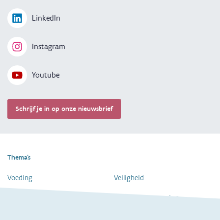
LinkedIn
Instagram
Youtube
Schrijf je in op onze nieuwsbrief
Thema's
Voeding
Veiligheid
Gezondheid en vaccinatie
Dagelijkse verzorging
Kinderopvang en naar school
Spelen en bewegen