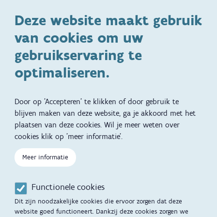
Deze website maakt gebruik
Ontwikkeling en gedrag
Gezinsleven
van cookies om uw
Specifieke
Adoptie
ondersteuningsbehoefte
gebruikservaring te
Kinderwens
Zwangerschap en geboorte
optimaliseren.
Brochures, video's en
Reizen met kinderen
vertalingen
Door op 'Accepteren' te klikken of door gebruik te
Slapen
blijven maken van deze website, ga je akkoord met het
plaatsen van deze cookies. Wil je meer weten over
Kind en Gezin diensten
Vertalingen
Voet
cookies klik op 'meer informatie'.
Over Kind en Gezin
Aanbod tijdens de
zwangerschap
Meer informatie
Opgroeien
Contactmomenten
Functionele cookies
Werken voor Opgroeien
Opvoedingsondersteuning
Dit zijn noodzakelijke cookies die ervoor zorgen dat deze
Mijn Opgroeien
website goed functioneert. Dankzij deze cookies zorgen we
Adoptie