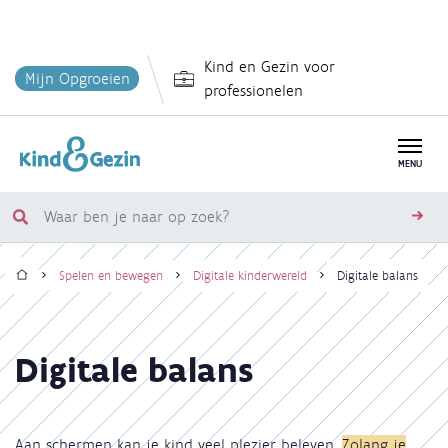
Overslaan
Kind en Gezin voor
en
Mijn Opgroeien
professionelen
naar
de
inhoud
MENU
gaan
Waar
zoe
ben
Home
je
Spelen en bewegen
Digitale kinderwereld
Digitale balans
naar
Kruimelpad
op
zoek?
Digitale balans
Aan schermen kan je kind veel plezier beleven.
Zolang je