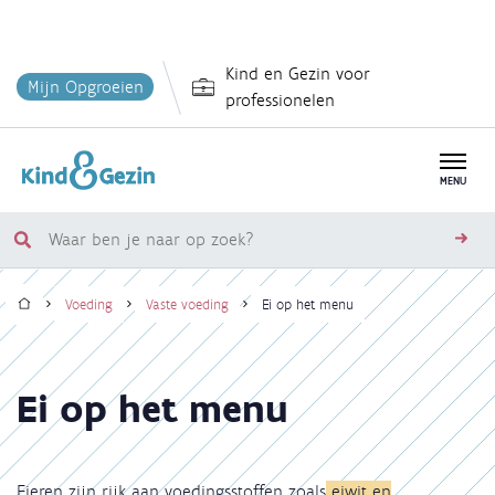
Overslaan
Kind en Gezin voor
en
Mijn Opgroeien
professionelen
naar
de
inhoud
MENU
gaan
Waar
zoe
ben
Home
je
Voeding
Vaste voeding
Ei op het menu
naar
Kruimelpad
op
zoek?
Ei op het menu
Eieren zijn rijk aan voedingsstoffen zoals
eiwit en