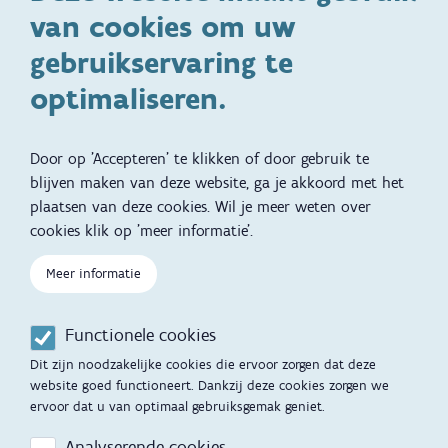
van cookies om uw
Specifieke
Adoptie
ondersteuningsbehoefte
gebruikservaring te
Kinderwens
Zwangerschap en geboorte
optimaliseren.
Brochures, video's en
Reizen met kinderen
vertalingen
Door op 'Accepteren' te klikken of door gebruik te
Slapen
blijven maken van deze website, ga je akkoord met het
plaatsen van deze cookies. Wil je meer weten over
Kind en Gezin diensten
Vertalingen
Voet
cookies klik op 'meer informatie'.
Over Kind en Gezin
Aanbod tijdens de
zwangerschap
Meer informatie
Opgroeien
Contactmomenten
Functionele cookies
Werken voor Opgroeien
Opvoedingsondersteuning
Dit zijn noodzakelijke cookies die ervoor zorgen dat deze
Mijn Opgroeien
website goed functioneert. Dankzij deze cookies zorgen we
Adoptie
ervoor dat u van optimaal gebruiksgemak geniet.
Afspraak maken
Kinderopvang
Analyserende cookies