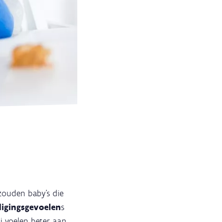
zouden baby's die
digingsgevoelen
s
j voelen beter aan