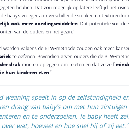
geten hebben. Dat zou mogelijk op latere leeftijd het risic
de baby’s vroeger aan verschillende smaken en texturen ku
elijk ook meer voedingsmiddelen
. Dat potentiële voordeel
onten van de ouders en het gezin."
voed worden volgens de BLW-methode zouden ook meer kanse
oriek
te oefenen. Bovendien geven ouders die de BLW-meth
der druk
moeten opleggen om te eten en dat ze zelf
minde
ie hun kinderen eten
.”
d weaning speelt in op de zelfstandigheid e
ren drang van baby’s om met hun zintuigen 
nteren en te onderzoeken. Je baby heeft zel
 over wat, hoeveel en hoe snel hij of zij eet.