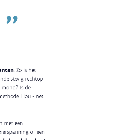
unten
. Zo is het
ende stevig rechtop
e mond? Is de
 methode. Hou - net
en met een
spierspanning of een