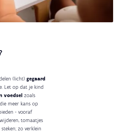
?
delen (licht)
gegaard
. Let op dat je kind
en voedsel
zoals
 die meer kans op
bieden - vooraf
rwijderen, tomaatjes
steken; zo verklein