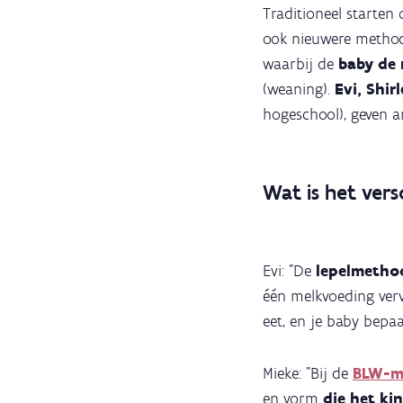
Traditioneel starten
ook nieuwere method
waarbij de
baby de r
(weaning).
Evi, Shir
hogeschool), geven 
Wat is het ver
Evi: "De
lepelmeth
één melkvoeding verv
eet, en je baby bepaal
Mieke: "Bij de
BLW-m
en vorm
die het ki