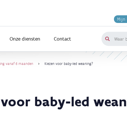
Mijn
Onze diensten
Contact
Waar
ben
je
naar
ding vanaf 6 maanden
Kiezen voor baby-led weaning?
op
zoek?
 voor baby-led wean