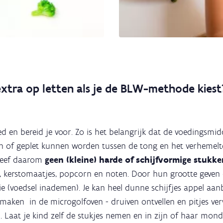
xtra op letten als je de BLW-methode kiest
ed en bereid je voor. Zo is het belangrijk dat de voedingsmid
n of geplet kunnen worden tussen de tong en het verhemelte
n geef daarom
geen (kleine) harde of schijfvormige stukk
, kerstomaatjes, popcorn en noten. Door hun grootte geven
tie (voedsel inademen). Je kan heel dunne schijfjes appel aan
 maken in de microgolfoven - druiven ontvellen en pitjes ve
. Laat je kind zelf de stukjes nemen en in zijn of haar mond 