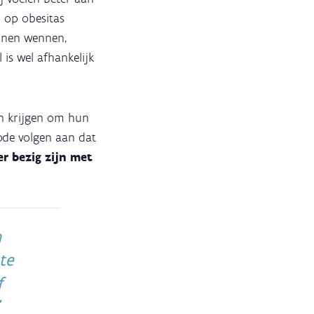
o op obesitas
nnen wennen,
 is wel afhankelijk
n krijgen om hun
ode volgen aan dat
r bezig zijn met
n
te
f