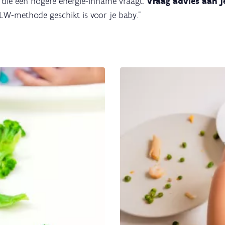
 die een hogere energie-inname vraagt.
Vraag advies aan j
 BLW-methode geschikt is voor je baby."