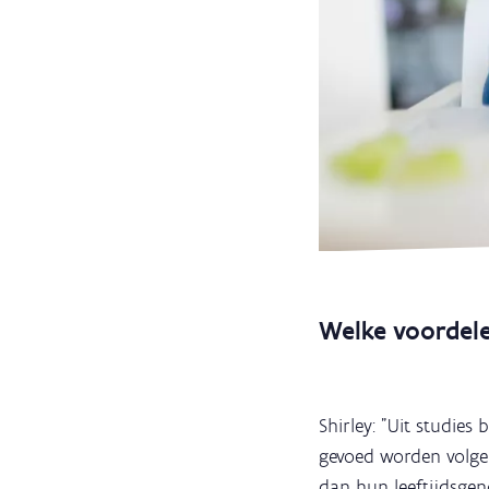
Welke voordel
Shirley: "Uit studie
gevoed worden volg
dan hun leeftijdsgen