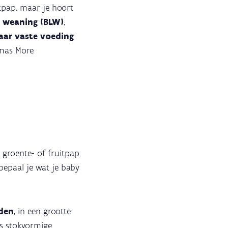
tpap, maar je hoort
 weaning (BLW)
,
aar vaste voeding
omas More
e groente- of fruitpap
bepaal je wat je baby
den
, in een grootte
us stokvormige