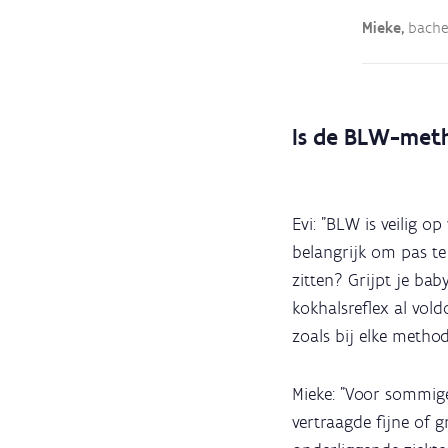
Mieke,
bache
Is de BLW-meth
Evi: "BLW is veilig 
belangrijk om pas t
zitten? Grijpt je ba
kokhalsreflex al vol
zoals bij elke method
Mieke: "Voor sommige
vertraagde fijne of 