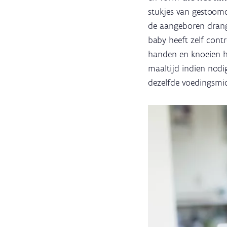
stukjes van gestoomde
de aangeboren drang
baby heeft zelf contr
handen en knoeien ho
maaltijd indien nodi
dezelfde voedingsmi