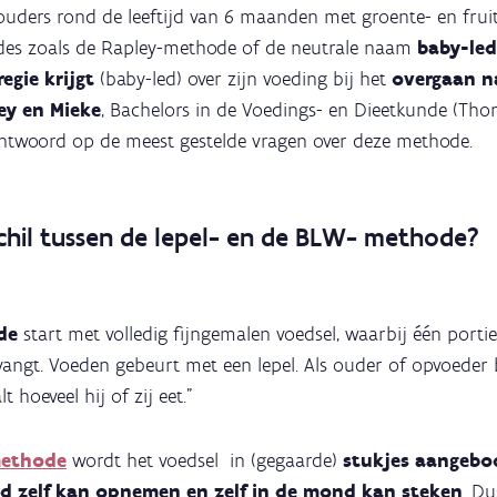
 ouders rond de leeftijd van 6 maanden met groente- en frui
es zoals de Rapley-methode of de neutrale naam
baby-led
egie krijgt
(baby-led) over zijn voeding bij het
overgaan n
ley en Mieke
, Bachelors in de Voedings- en Dieetkunde (Th
antwoord op de meest gestelde vragen over deze methode.
schil tussen de lepel- en de BLW- methode?
ode
start met volledig fijngemalen voedsel, waarbij één porti
angt. Voeden gebeurt met een lepel. Als ouder of opvoeder 
t hoeveel hij of zij eet."
ethode
wordt het voedsel in (gegaarde)
stukjes aangebo
nd zelf kan opnemen en zelf in de mond kan steken
. D