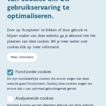
ondersteuningsbehoefte
gebruikservaring te
Kinderwens
Zwangerschap en geboorte
optimaliseren.
Brochures, video's en
Reizen met kinderen
vertalingen
Door op 'Accepteren' te klikken of door gebruik te
Slapen
blijven maken van deze website, ga je akkoord met het
plaatsen van deze cookies. Wil je meer weten over
Kind en Gezin diensten
Vertalingen
Voet
cookies klik op 'meer informatie'.
Over Kind en Gezin
Aanbod tijdens de
zwangerschap
Meer informatie
Opgroeien
Contactmomenten
Functionele cookies
Werken voor Opgroeien
Opvoedingsondersteuning
Dit zijn noodzakelijke cookies die ervoor zorgen dat deze
Mijn Opgroeien
website goed functioneert. Dankzij deze cookies zorgen we
Adoptie
ervoor dat u van optimaal gebruiksgemak geniet.
Afspraak maken
Kinderopvang
Analyserende cookies
Startgesprek
Hulp en contact
Hiermee kunnen we het algemeen gebruik van deze website