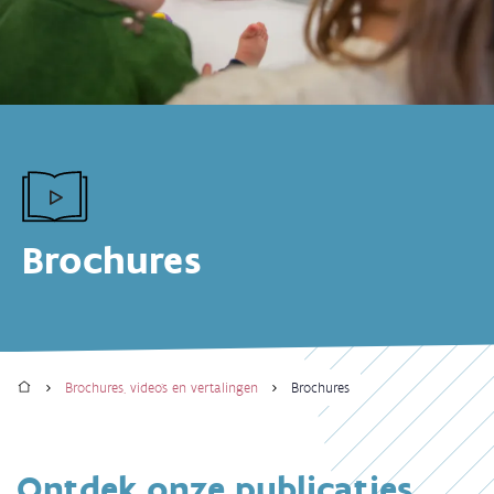
Brochures
Home
Brochures, video's en vertalingen
Brochures
Kruimelpad
Ontdek onze publicaties