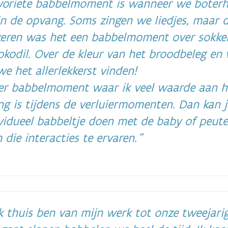
voriete babbelmoment is wanneer we bote
n de opvang. Soms zingen we liedjes, maar 
 keren was het een babbelmoment over sokke
okodil. Over de kleur van het broodbeleg en 
 we het allerlekkerst vinden!
er babbelmoment waar ik veel waarde aan h
g is tijdens de verluiermomenten. Dan kan j
vidueel babbeltje doen met de baby of peute
die interacties te ervaren.
k thuis ben van mijn werk tot onze tweejari