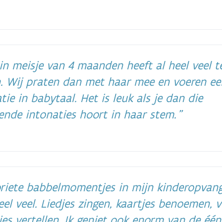
n meisje van 4 maanden heeft al heel veel t
n. Wij praten dan met haar mee en voeren ee
tie in babytaal. Het is leuk als je dan die
lende intonaties hoort in haar stem.
riete babbelmomentjes in mijn kinderopvang
heel veel. Liedjes zingen, kaartjes benoemen, v
jes vertellen. Ik geniet ook enorm van de één