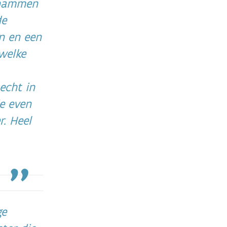
rhammen
de
n en een
welke
echt in
e even
r. Heel
ge