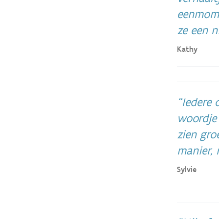
eenmomen
ze een n
Kathy
Iedere d
woordje 
zien gro
manier, 
Sylvie