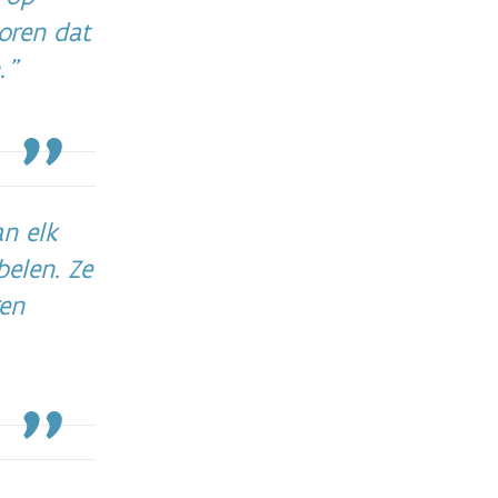
oren dat
n.
n elk
elen. Ze
gen