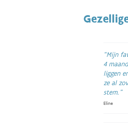
Gezelli
Mijn fa
4 maande
liggen e
ze al zo
stem.
Eline