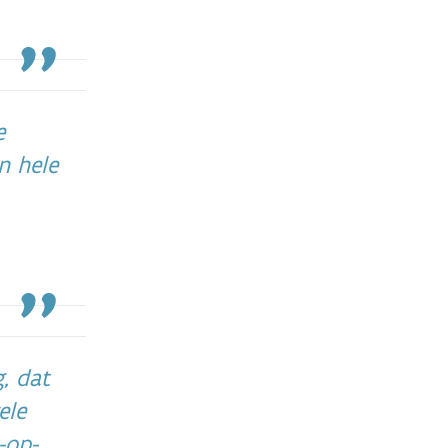
e
n hele
, dat
ele
-op-