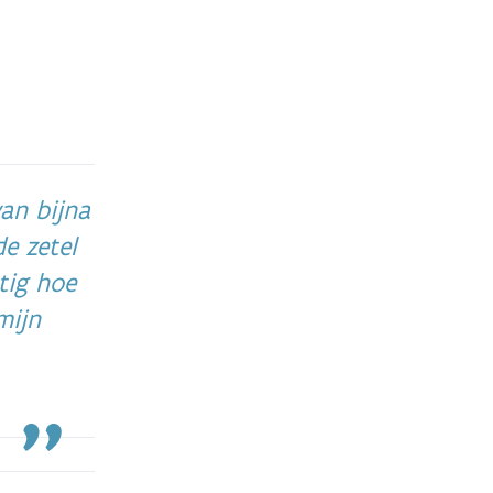
an bijna
e zetel
tig hoe
mijn