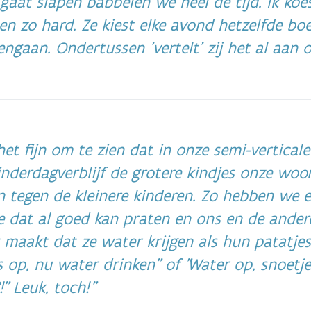
gaat slapen babbelen we heel de tijd. Ik koes
 zo hard. Ze kiest elke avond hetzelfde boe
engaan. Ondertussen 'vertelt' zij het al aan 
et fijn om te zien dat in onze semi-vertical
inderdagverblijf de grotere kindjes onze woo
 tegen de kleinere kinderen. Zo hebben we 
e dat al goed kan praten en ons en de ander
k maakt dat ze water krijgen als hun patatjes
s op, nu water drinken" of "Water op, snoetje
" Leuk, toch!