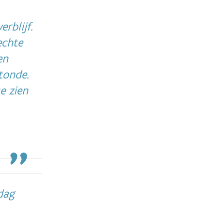
rblijf.
echte
en
tonde.
e zien
dag