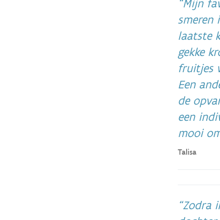
Mijn fa
smeren i
laatste
gekke kr
fruitjes
Een and
de opvan
een indi
mooi om 
Talisa
Zodra i