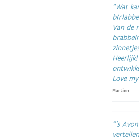
Wat kan
b(r)abbe
Van de r
brabbel
zinnetje
Heerlijk
ontwikke
Love my
Martien
's Avon
vertelle