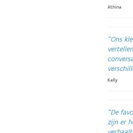
Athina
Ons klei
vertelle
conversa
verschil
Kelly
De favo
zijn er 
verhaalt