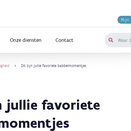
Mijn
Onze diensten
Contact
Waar
ben
je
naar
igheid
Dit zijn jullie favoriete babbelmomentjes
op
zoek?
n jullie favoriete
lmomentjes