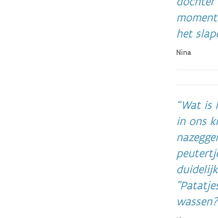
dochter 
momenten
het slap
Nina
Wat is h
in ons k
nazeggen
peutertj
duidelij
"Patatje
wassen?!