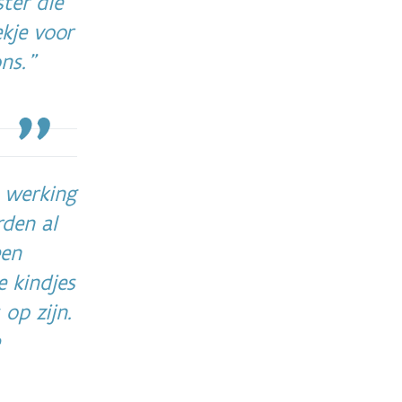
ter die
kje voor
ons.
e werking
rden al
een
e kindjes
 op zijn.