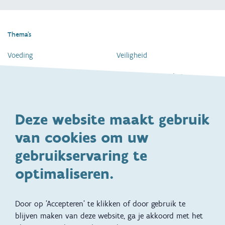
Thema's
Voeding
Veiligheid
Gezondheid en vaccinatie
Dagelijkse verzorging
Kinderopvang en naar school
Spelen en bewegen
Deze website maakt gebruik
Ontwikkeling en gedrag
Gezinsleven
van cookies om uw
Specifieke
Adoptie
ondersteuningsbehoefte
gebruikservaring te
Kinderwens
Zwangerschap en geboorte
optimaliseren.
Brochures, video's en
Reizen met kinderen
vertalingen
Door op 'Accepteren' te klikken of door gebruik te
Slapen
blijven maken van deze website, ga je akkoord met het