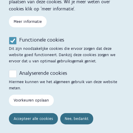
plaatsen van deze cookies. Wil je meer weten over
Kind en Gezin diensten
Vertalingen
Voet
cookies klik op 'meer informatie'.
Over Kind en Gezin
Aanbod tijdens de
zwangerschap
Meer informatie
Opgroeien
Contactmomenten
Functionele cookies
Werken voor Opgroeien
Opvoedingsondersteuning
Dit zijn noodzakelijke cookies die ervoor zorgen dat deze
Mijn Opgroeien
website goed functioneert. Dankzij deze cookies zorgen we
Adoptie
ervoor dat u van optimaal gebruiksgemak geniet.
Afspraak maken
Kinderopvang
Analyserende cookies
Startgesprek
Hiermee kunnen we het algemeen gebruik van deze website
Hulp en contact
meten.
Inkomenstarief
Contactfomulier
Voorkeuren opslaan
Cookievoorkeuren
Opgroeipunt
Accepteer alle cookies
Nee, bedankt
Veelgestelde vragen