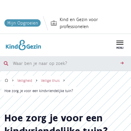
Overslaan
Kind en Gezin voor
en
Mijn Opgroeien
professionelen
naar
de
inhoud
MENU
gaan
Waar
zoe
ben
Home
je
Veiligheid
Veilige thuis
naar
Kruimelpad
Hoe zorg je voor een kindvriendelijke tuin?
op
zoek?
Hoe zorg je voor een
kindvriendelijke tuin?