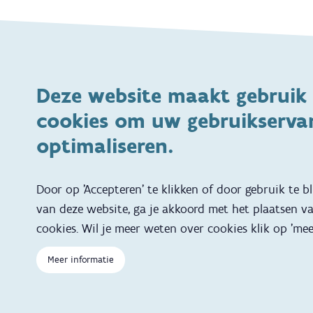
Thema's
Voeding
Veiligheid
Deze website maakt gebruik
Gezondheid en vaccinatie
Dagelijkse verzorgin
cookies om uw gebruikservar
Kinderopvang en naar school
Spelen en bewegen
optimaliseren.
Ontwikkeling en gedrag
Gezinsleven
Specifieke ondersteuningsbehoefte
Adoptie
Door op 'Accepteren' te klikken of door gebruik te b
van deze website, ga je akkoord met het plaatsen v
Zwangerschap en geboorte
Kinderwens
cookies. Wil je meer weten over cookies klik op 'mee
Reizen met kinderen
Brochures, video's en
Meer informatie
Slapen