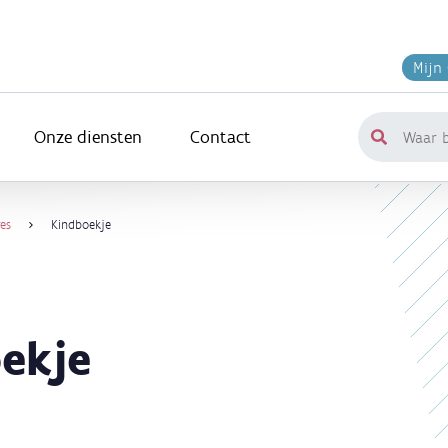
Mijn
Onze diensten
Contact
Waar
ben
je
naar
es
Kindboekje
op
zoek?
ekje