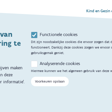
Voet
Kind en Gezin 
Aanbod tijdens 
 van
Contactmoment
g
Functionele cookies
ing te
Dit zijn noodzakelijke cookies die ervoor zorgen dat
Opvoedingsonde
functioneert. Dankzij deze cookies zorgen we ervoor 
gebruiksgemak geniet.
Adoptie
Analyserende cookies
Kinderopvang
lijven maken
Hiermee kunnen we het algemeen gebruik van deze 
an deze
Hulp en conta
r informatie'.
Voorkeuren opslaan
Contactfomulier
 vertalingen
Opgroeipunt
Veelgestelde vra