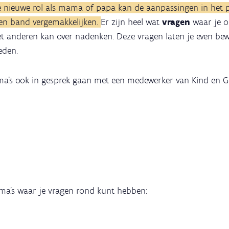
e nieuwe rol als mama of papa kan de aanpassingen in het p
n band vergemakkelijken.
Er zijn heel wat
vragen
waar je 
et anderen kan over nadenken.
Deze vragen laten je even bewu
eden.
ma's ook in gesprek gaan met een medewerker van Kind en Ge
hema’s waar je vragen rond kunt hebben: