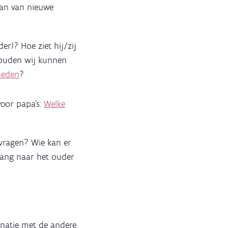
aan van nieuwe
r)? Hoe ziet hij/zij
/zouden wij kunnen
heden
?
voor papa's:
Welke
vragen? Wie kan er
gang naar het ouder
inatie met de andere