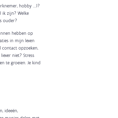
rknemer, hobby ....)?
 ik zijn? Welke
ls ouder?
kunnen hebben op
ties in mijn leven
al contact opzoeken,
liever niet? Stress
n te groeien. Je kind
n, ideeën,