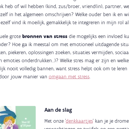
ook heb of wil hebben (kind, zus/broer, vriend(in), partner, we
zelf in het algemeen omschrijven? Welke ouder ben ik en wil
zelf vind ik moeilijk, gemakkelijk te integreren in mijn rol a
tuele grote
bronnen van stress
die mogelijks een invloed 
ouder? Hoe ga ik meestal om met emotioneel uitdagende situa
ken, piekeren, oplossingen zoeken, situaties vermijden, socia
jn emoties onderdrukken...)? Welke stres mag er zijn en welke 
jk nooit volledig bannen, want stress helpt ook om te leren e
l door jouw manier van
omgaan met stress
.
Aan de slag
Met onze '
denkkaartjes
' kan je je drome