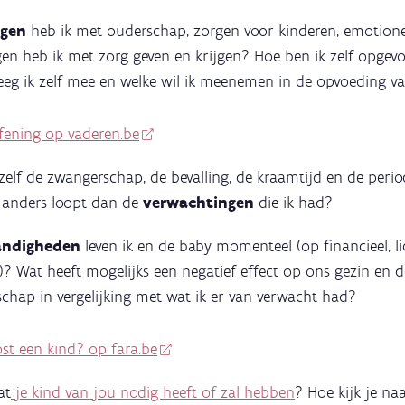
ngen
heb ik met ouderschap, zorgen voor kinderen, emotion
gen heb ik met zorg geven en krijgen? Hoe ben ik zelf opge
eg ik zelf mee en welke wil ik meenemen in de opvoeding v
fening op vaderen.be
ezelf de zwangerschap, de bevalling, de kraamtijd en de per
it anders loopt dan de
verwachtingen
die ik had?
andigheden
leven ik en de baby momenteel (op financieel, li
)? Wat heeft mogelijks een negatief effect op ons gezin en 
chap in vergelijking met wat ik er van verwacht had?
ost een kind? op fara.be
at
je kind van jou nodig heeft of zal hebben
? Hoe kijk je na