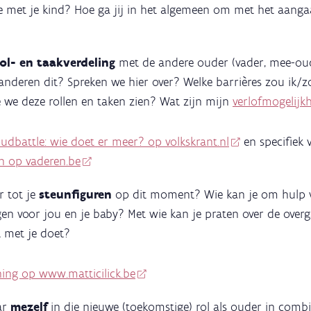
ie met je kind? Hoe ga jij in het algemeen om met het aang
rol- en taakverdeling
met de andere ouder (vader, mee-oude
 anderen dit? Spreken we hier over? Welke barrières zou ik
e we deze rollen en taken zien? Wat zijn mijn
verlofmogelijk
udbattle: wie doet er meer? op volkskrant.nl
en specifiek 
jn op vaderen.be
r tot je
steunfiguren
op dit moment? Wie kan je om hulp 
en voor jou en je baby? Met wie kan je praten over de over
it met je doet?
ning op www.matticilick.be
ar
mezelf
in die nieuwe (toekomstige) rol als ouder in comb