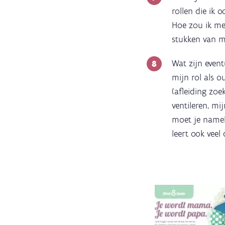
rollen die ik 
Hoe zou ik me
stukken van me
Wat zijn even
mijn rol als 
(afleiding zoe
ventileren, mi
moet je nameli
leert ook vee