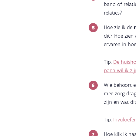
band of relat
relaties?
Hoe zie ik de
dit? Hoe zien
ervaren in ho
Tip:
De huisho
papa wil ik zi
Wie behoort e
mee zorg drag
zijn en wat d
Tip:
Invuloefe
Hoe kijk ik na