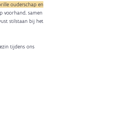
rille ouderschap en
op voorhand, samen
st stilstaan bij het
zin tijdens ons