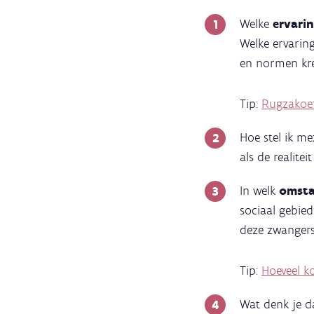
Welke
ervari
Welke ervarin
en normen kre
Tip:
R
ugzakoe
Hoe stel ik m
als de realite
In welk
omst
sociaal gebied
deze zwangers
Tip:
Hoeveel k
Wat denk je d