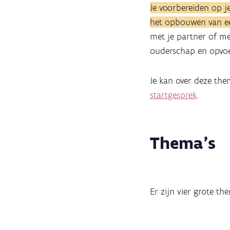
Je voorbereiden op j
het opbouwen van ee
met je partner of m
ouderschap en opvo
Je kan over deze the
startgesprek
.
Thema's
Er zijn vier grote t