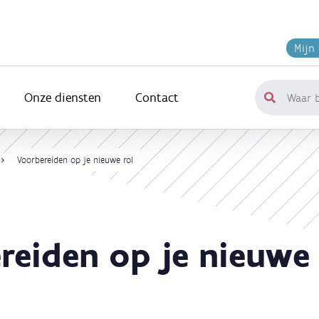
Mijn
Onze diensten
Contact
Waar
ben
je
naar
Voorbereiden op je nieuwe rol
op
zoek?
reiden op je nieuwe 