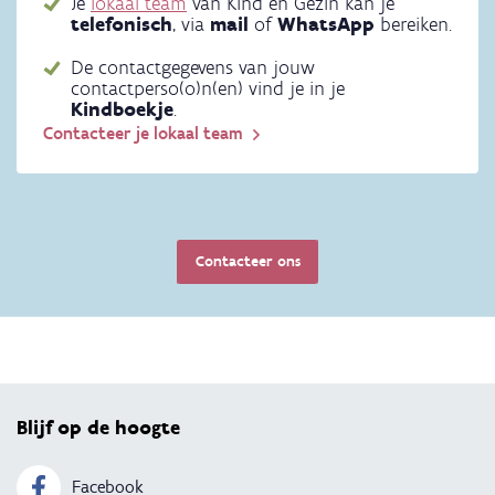
Je
lokaal team
van Kind en Gezin kan je
telefonisch
, via
mail
of
WhatsApp
bereiken.
De contactgegevens van jouw
contactperso(o)n(en) vind je in je
Kindboekje
.
Contacteer je lokaal team
Contacteer ons
Terug 
Blijf op de hoogte
Facebook