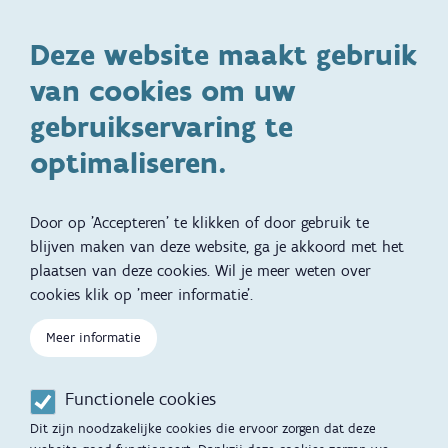
Kinderopvang en naar school
Spelen en bewegen
Deze website maakt gebruik
Ontwikkeling en gedrag
Gezinsleven
van cookies om uw
Specifieke
Adoptie
ondersteuningsbehoefte
gebruikservaring te
Kinderwens
Zwangerschap en geboorte
optimaliseren.
Brochures, video's en
Reizen met kinderen
vertalingen
Door op 'Accepteren' te klikken of door gebruik te
Slapen
blijven maken van deze website, ga je akkoord met het
plaatsen van deze cookies. Wil je meer weten over
Kind en Gezin diensten
Vertalingen
Voet
cookies klik op 'meer informatie'.
Over Kind en Gezin
Aanbod tijdens de
Meer informatie
zwangerschap
Opgroeien
Contactmomenten
Functionele cookies
Werken voor Opgroeien
Opvoedingsondersteuning
Dit zijn noodzakelijke cookies die ervoor zorgen dat deze
Mijn Opgroeien