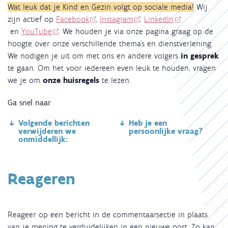
Wat leuk dat je Kind en Gezin volgt op sociale media!
Wij
zijn actief op
Facebook
,
Instagram
,
LinkedIn
en
YouTube
.
We houden je via onze pagina graag op de
hoogte over onze verschillende thema’s en dienstverlening.
We nodigen je uit om met ons en andere volgers
in gesprek
te gaan. Om het voor iedereen even leuk te houden, vragen
we je om
onze huisregels
te lezen.
Ga snel naar
Volgende berichten
Heb je een
verwijderen we
persoonlijke vraag?
onmiddellijk:
Reageren
Reageer op een bericht in de commentaarsectie in plaats
van je mening te verduidelijken in een nieuwe post. Zo kan