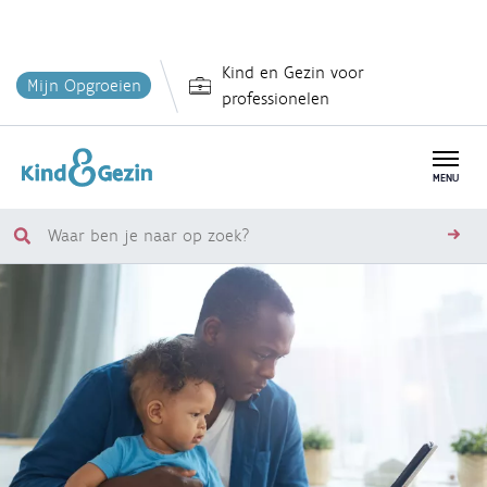
Overslaan
Kind en Gezin voor
en
Mijn Opgroeien
professionelen
naar
de
inhoud
MENU
gaan
Waar
zoe
ben
je
naar
op
zoek?