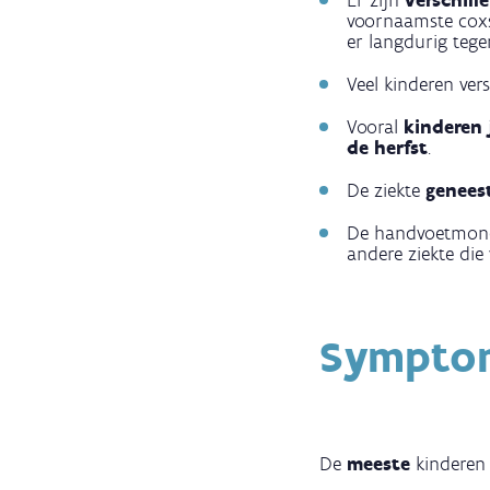
Er zijn
verschill
voornaamste coxsa
er langdurig teg
Veel kinderen ver
Vooral
kinderen 
de herfst
.
De ziekte
genees
De handvoetmond
andere ziekte die
Sympto
De
meeste
kinderen