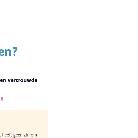
en?
e en vertrouwde
ng
.
t heeft geen zin om