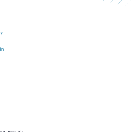
n?
in