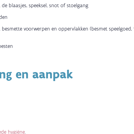
de blaasjes, speeksel, snot of stoelgang
anden
 besmette voorwerpen en oppervlakken (besmet speelgoed, fo
oesten
ing en aanpak
ede hygiëne
.