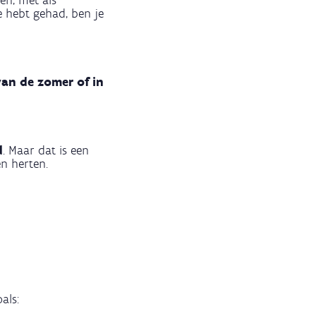
n, met als
e hebt gehad, ben je
van de zomer of in
d
. Maar dat is een
en herten.
als: