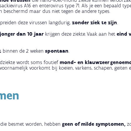
ende virussen
die hand-voet-mond ziekte kunnen veroorzake
ckievirus A16 en enterovirus type 71. Als je een bepaald typ
en beschermd maar dus niet tegen de andere types.
spreiden deze virussen langdurig,
zonder ziek te zijn
.
jonger dan 10 jaar
krijgen deze ziekte. Vaak aan het
eind 
t
binnen de 2 weken
spontaan
.
ziekte wordt soms foutief
mond- en klauwzeer genoem
 voornamelijk voorkomt bij koeien, varkens, schapen, geiten 
men
 die besmet worden, hebben
geen of milde symptomen,
zo