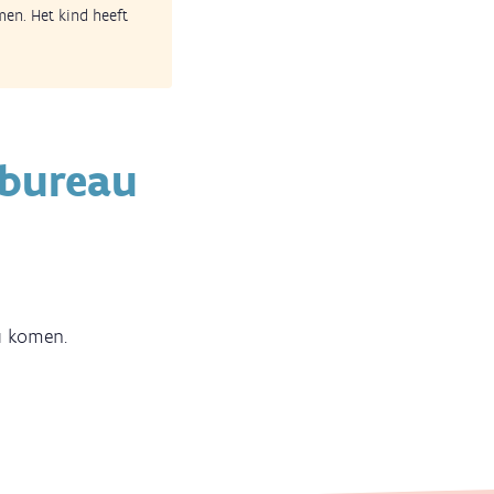
en. Het kind heeft
ebureau
au komen.