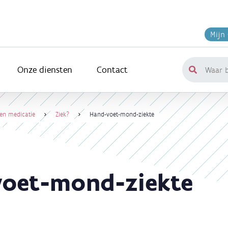
Mijn
Onze diensten
Contact
Waar
ben
je
naar
 en medicatie
Ziek?
Hand-voet-mond-ziekte
op
zoek?
oet-mond-ziekte