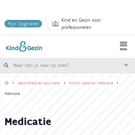
Overslaan
Kind en Gezin voor
en
Mijn Opgroeien
professionelen
naar
de
inhoud
MENU
gaan
Waar
zoe
ben
Home
je
Gezondheid en vaccinatie
Koorts, ziekte en medicatie
naar
Kruimelpad
Medicatie
op
zoek?
Medicatie