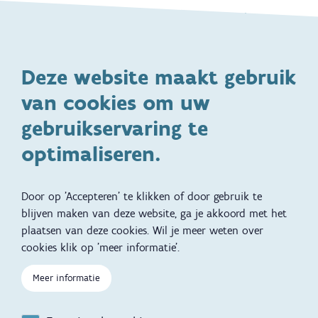
Gezondheid en vaccinatie
Dagelijkse verzorging
Kinderopvang en naar school
Spelen en bewegen
Deze website maakt gebruik
Ontwikkeling en gedrag
Gezinsleven
van cookies om uw
Specifieke
Adoptie
ondersteuningsbehoefte
gebruikservaring te
Kinderwens
Zwangerschap en geboorte
optimaliseren.
Brochures, video's en
Reizen met kinderen
vertalingen
Door op 'Accepteren' te klikken of door gebruik te
Slapen
blijven maken van deze website, ga je akkoord met het
plaatsen van deze cookies. Wil je meer weten over
Kind en Gezin diensten
Vertalingen
Voet
cookies klik op 'meer informatie'.
Over Kind en Gezin
Aanbod tijdens de
Meer informatie
zwangerschap
Opgroeien
Contactmomenten