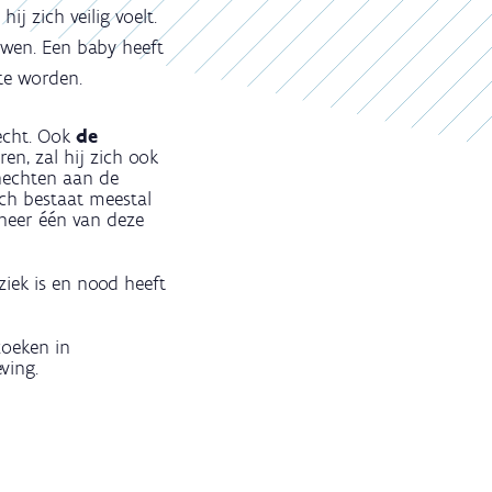
ij zich veilig voelt.
uwen. Een baby heeft
te worden.
echt. Ook
de
en, zal hij zich ook
 hechten aan de
och bestaat meestal
nneer één van deze
ziek is en nood heeft
zoeken in
ving.