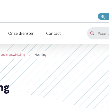
Mijn
Onze diensten
Contact
Waar
ben
je
naar
ionele ontwikkeling
Hechting
op
zoek?
ng