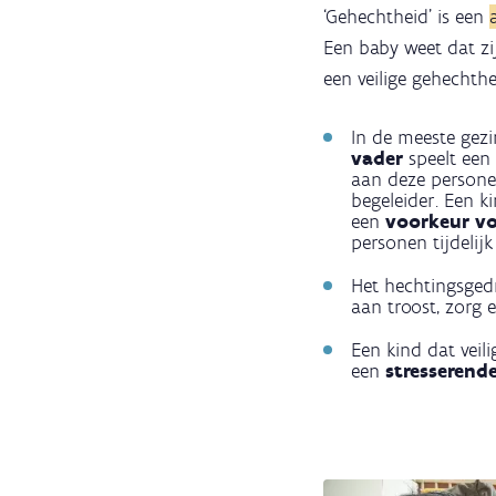
‘Gehechtheid’ is een
Een baby weet dat zi
een veilige gehechth
In de meeste gez
vader
speelt een 
aan deze persone
begeleider. Een k
een
voorkeur vo
personen tijdelij
Het hechtingsgedr
aan troost, zorg e
Een kind dat veil
een
stresserende