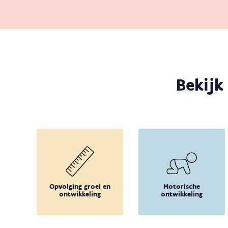
Bekijk
Opvolging groei en
Motorische
ontwikkeling
ontwikkeling