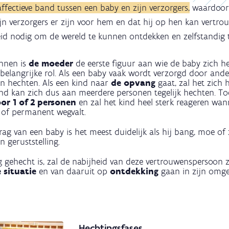
affectieve band tussen een baby en zijn verzorgers,
waardoor h
jn verzorgers er zijn voor hem en dat hij op hen kan vertro
eid nodig om de wereld te kunnen ontdekken en zelfstandig 
innen is
de moeder
de eerste figuur aan wie de baby zich h
belangrijke rol. Als een baby vaak wordt verzorgd door ander
n hechten. Als een kind naar
de opvang
gaat, zal het zich
ind kan zich dus aan meerdere personen tegelijk hechten. T
or 1 of 2 personen
en zal het kind heel sterk reageren wa
k of permanent wegvalt.
ag van een baby is het meest duidelijk als hij bang, moe of 
n geruststelling.
ig gehecht is, zal de nabijheid van deze vertrouwenspersoon 
 situatie
en van daaruit op
ontdekking
gaan in zijn omge
Hechtingsfases