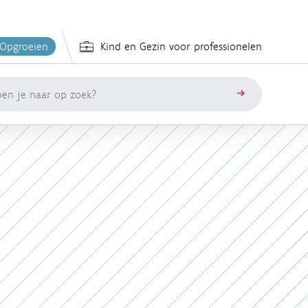
 Opgroeien
Kind en Gezin voor professionelen
zoeken