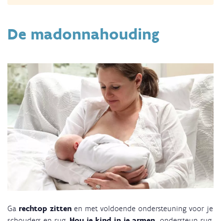
De madonnahouding
Ga
rechtop zitten
en met voldoende ondersteuning voor je
schouders en rug.
Hou je kind in je armen,
ondersteun rug