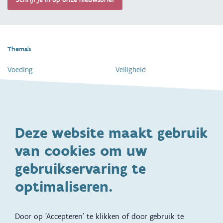
Thema's
Voeding
Veiligheid
Gezondheid en vaccinatie
Dagelijkse verzorging
Kinderopvang en naar school
Spelen en bewegen
Deze website maakt gebruik
Ontwikkeling en gedrag
Gezinsleven
van cookies om uw
Specifieke
Adoptie
ondersteuningsbehoefte
gebruikservaring te
Kinderwens
Zwangerschap en geboorte
optimaliseren.
Brochures, video's en
Reizen met kinderen
vertalingen
Door op 'Accepteren' te klikken of door gebruik te
Slapen