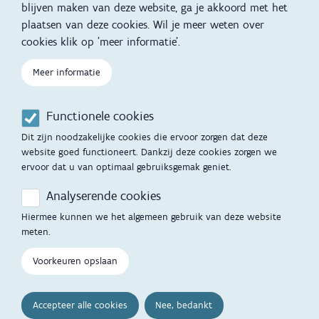
blijven maken van deze website, ga je akkoord met het
plaatsen van deze cookies. Wil je meer weten over
Kind en Gezin diensten
Vertalingen
Voet
cookies klik op 'meer informatie'.
Over Kind en Gezin
Aanbod tijdens de
Meer informatie
zwangerschap
Opgroeien
Contactmomenten
Functionele cookies
Werken voor Opgroeien
Opvoedingsondersteuning
Dit zijn noodzakelijke cookies die ervoor zorgen dat deze
Mijn Opgroeien
website goed functioneert. Dankzij deze cookies zorgen we
Adoptie
ervoor dat u van optimaal gebruiksgemak geniet.
Afspraak maken
Kinderopvang
Analyserende cookies
Startgesprek
Hiermee kunnen we het algemeen gebruik van deze website
Hulp en contact
meten.
Inkomenstarief
Contactfomulier
Voorkeuren opslaan
Cookievoorkeuren
Opgroeipunt
Accepteer alle cookies
Nee, bedankt
Veelgestelde vragen