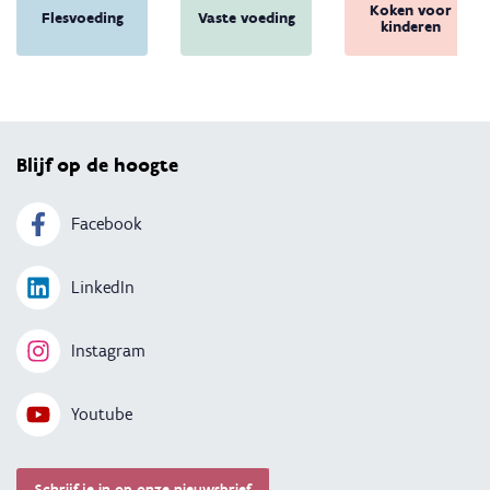
Koken voor
Flesvoeding
Vaste voeding
kinderen
Terug 
Blijf op de hoogte
Facebook
LinkedIn
Instagram
Youtube
Schrijf je in op onze nieuwsbrief