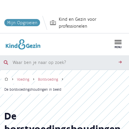
Overslaan
Kind en Gezin voor
en
Mijn Opgroeien
professionelen
naar
de
inhoud
MENU
gaan
Waar
zoe
ben
Home
je
Voeding
Borstvoeding
naar
Kruimelpad
De borstvoedingshoudingen in beeld
op
zoek?
De
borstvoedingshoudingen