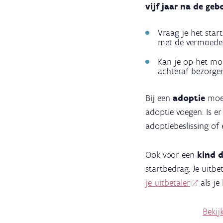
vijf jaar na de ge
Vraag je het sta
met de vermoedel
Kan je op het m
achteraf bezorge
Bij een
adoptie
moet
adoptie voegen. Is e
adoptiebeslissing of 
Ook voor een
kind 
startbedrag. Je uitbe
je uitbetaler
als je
Bekij