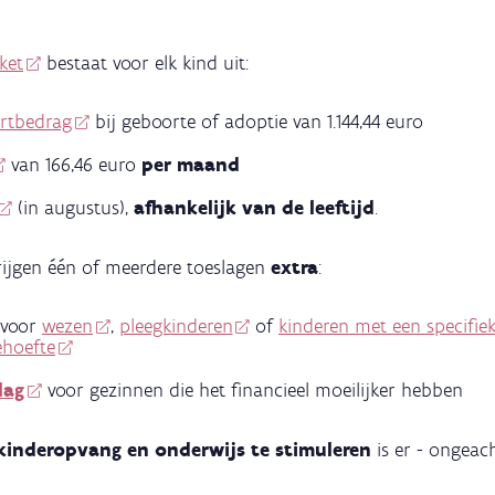
ket
bestaat voor elk kind uit:
artbedrag
bij geboorte of adoptie van 1.144,44 euro
van 166,46 euro
per maand
(in augustus),
afhankelijk van de leeftijd
.
ijgen één of meerdere toeslagen
extra
:
voor
wezen
,
pleegkinderen
of
kinderen met een specifie
ehoefte
lag
voor gezinnen die het financieel moeilijker hebben
kinderopvang en onderwijs te stimuleren
is er - ongeac