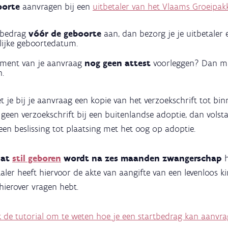
boorte
aanvragen bij een
uitbetaler van het Vlaams Groeipak
rtbedrag
vóór de geboorte
aan, dan bezorg je je uitbetaler
ijke geboortedatum.
oment van je aanvraag
nog geen attest
voorleggen? Dan ma
n.
 je bij je aanvraag een kopie van het verzoekschrift tot bi
r geen verzoekschrift bij een buitenlandse adoptie, dan volst
een beslissing tot plaatsing met het oog op adoptie.
dat
stil geboren
wordt na zes maanden
zwangerschap
taler heeft hiervoor de akte van aangifte van een levenloos k
 hierover vragen hebt.
k de tutorial om te weten hoe je een startbedrag kan aanvr