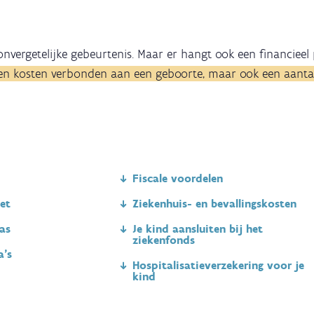
nvergetelijke gebeurtenis. Maar er hangt ook een financieel 
leen kosten verbonden aan een geboorte, maar ook een aantal
Fiscale voordelen
et
Ziekenhuis- en bevallingskosten
las
Je kind aansluiten bij het
ziekenfonds
a's
Hospitalisatieverzekering voor je
kind