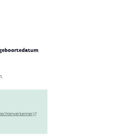
 geboortedatum
.
n.
Rechtenverkenner