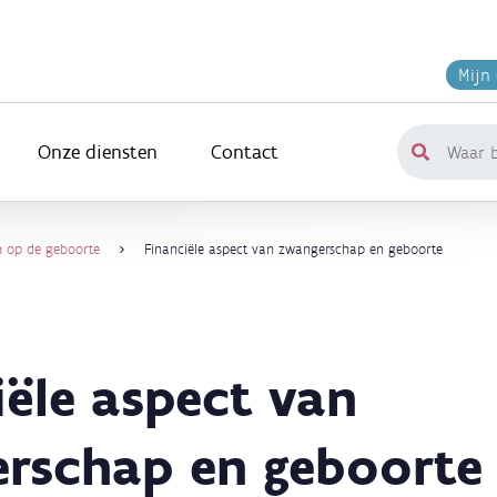
Mijn
Onze diensten
Contact
Waar
ben
je
naar
n op de geboorte
Financiële aspect van zwangerschap en geboorte
op
zoek?
iële aspect van
rschap en geboorte