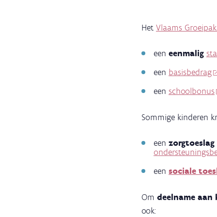
Het
Vlaams Groeipak
een
eenmalig
st
een
basisbedrag
een
schoolbonus
Sommige kinderen kr
een
zorgtoeslag
ondersteuningsb
een
sociale toes
Om
deelname aan 
ook: