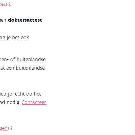
ket
.
 een
doktersattest
g je het ook
nnen- of buitenlandse
aat een buitenlandse
heb je recht op het
ind nodig.
Contacteer
agen