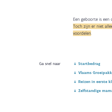
Een geboorte is een o
Toch zijn er niet al
voordelen
.
Ga snel naar
Startbedrag
Vlaams Groeipakk
Reizen in eerste k
Zelfstandige mam