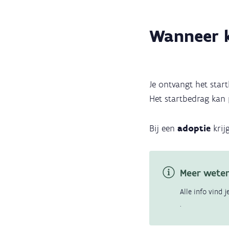
Wanneer k
Je ontvangt het star
Het startbedrag kan
Bij een
adoptie
krij
Meer wete
Alle info vind 
.