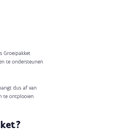
s Groeipakket
n te ondersteunen
 hangt dus af van
h te ontplooien.
kket?