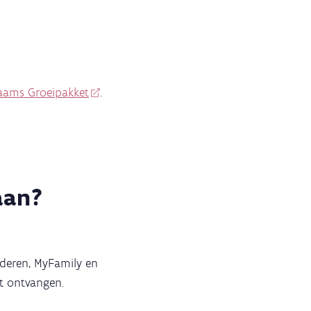
laams Groeipakket
.
aan?
anderen, MyFamily en
ct ontvangen.