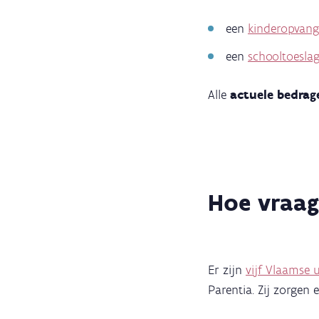
een
kinderopvang
een
schooltoesla
Alle
actuele bedra
Hoe vraag
Er zijn
vijf Vlaamse u
Parentia. Zij zorgen