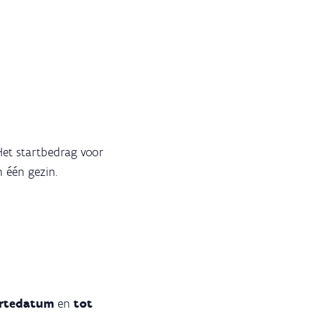
Het startbedrag voor
 één gezin.
ortedatum
en
tot