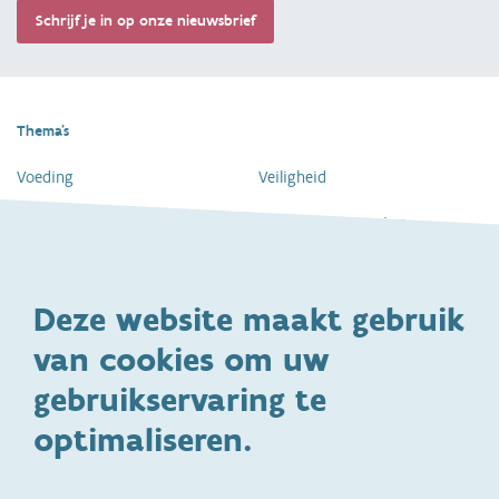
Schrijf je in op onze nieuwsbrief
Thema's
Voeding
Veiligheid
Gezondheid en vaccinatie
Dagelijkse verzorging
Kinderopvang en naar school
Spelen en bewegen
Deze website maakt gebruik
Ontwikkeling en gedrag
Gezinsleven
van cookies om uw
Specifieke
Adoptie
ondersteuningsbehoefte
gebruikservaring te
Kinderwens
Zwangerschap en geboorte
optimaliseren.
Brochures, video's en
Reizen met kinderen
vertalingen