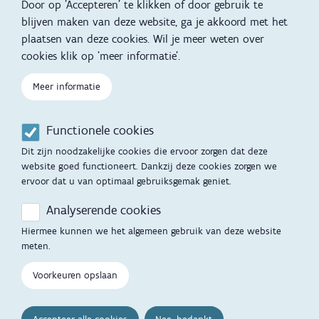
Door op 'Accepteren' te klikken of door gebruik te
Slapen
blijven maken van deze website, ga je akkoord met het
plaatsen van deze cookies. Wil je meer weten over
Kind en Gezin diensten
Vertalingen
Voet
cookies klik op 'meer informatie'.
Over Kind en Gezin
Aanbod tijdens de
zwangerschap
Meer informatie
Opgroeien
Contactmomenten
Functionele cookies
Werken voor Opgroeien
Opvoedingsondersteuning
Dit zijn noodzakelijke cookies die ervoor zorgen dat deze
Mijn Opgroeien
website goed functioneert. Dankzij deze cookies zorgen we
Adoptie
ervoor dat u van optimaal gebruiksgemak geniet.
Afspraak maken
Kinderopvang
Analyserende cookies
Startgesprek
Hiermee kunnen we het algemeen gebruik van deze website
Hulp en contact
meten.
Inkomenstarief
Contactfomulier
Voorkeuren opslaan
Cookievoorkeuren
Opgroeipunt