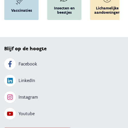
Insecten en
Lichamelijke
Vaccinaties
beestjes
aandoeningen
Terug 
Blijf op de hoogte
Facebook
LinkedIn
Instagram
Youtube