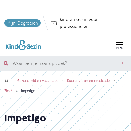
Overslaan
Kind en Gezin voor
en
Mijn Opgroeien
professionelen
naar
de
inhoud
MENU
gaan
Waar
zoe
ben
Home
je
Gezondheid en vaccinatie
Koorts, ziekte en medicatie
naar
Kruimelpad
Ziek?
Impetigo
op
zoek?
Impetigo