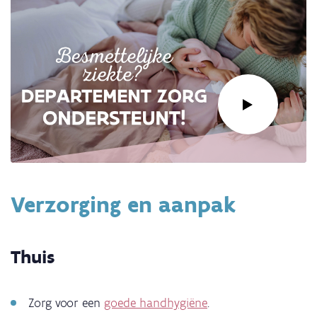
Link
naar
Verzorging en aanpak
video:
Wat
doet
Thuis
departement
Zorg
na
Zorg voor een
goede handhygiëne
.
een