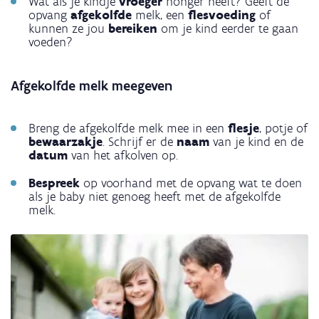
Wat als je kindje
vroeger
honger heeft? Geeft de
opvang
afgekolfde
melk, een
flesvoeding
of
kunnen ze jou
bereiken
om je kind eerder te gaan
voeden?
Afgekolfde melk meegeven
Breng de afgekolfde melk mee in een
flesje
, potje of
bewaarzakje
. Schrijf er de
naam
van je kind en de
datum
van het afkolven op.
Bespreek
op voorhand met de opvang wat te doen
als je baby niet genoeg heeft met de afgekolfde
melk.