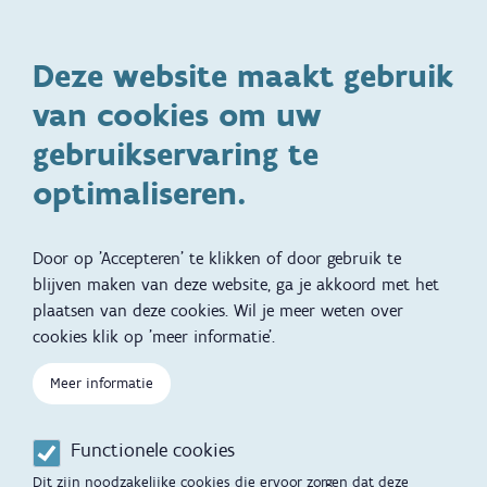
Kinderopvang en naar school
Spelen en bewegen
Deze website maakt gebruik
Ontwikkeling en gedrag
Gezinsleven
van cookies om uw
Specifieke
Adoptie
ondersteuningsbehoefte
gebruikservaring te
Kinderwens
Zwangerschap en geboorte
optimaliseren.
Brochures, video's en
Reizen met kinderen
vertalingen
Door op 'Accepteren' te klikken of door gebruik te
Slapen
blijven maken van deze website, ga je akkoord met het
plaatsen van deze cookies. Wil je meer weten over
Kind en Gezin diensten
Vertalingen
Voet
cookies klik op 'meer informatie'.
Over Kind en Gezin
Aanbod tijdens de
Meer informatie
zwangerschap
Opgroeien
Contactmomenten
Functionele cookies
Werken voor Opgroeien
Opvoedingsondersteuning
Dit zijn noodzakelijke cookies die ervoor zorgen dat deze