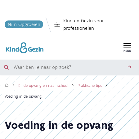
Overslaan
Kind en Gezin voor
en
Mijn Opgroeien
professionelen
naar
de
inhoud
MENU
gaan
Waar
zoe
ben
Home
je
Kinderopvang en naar school
Praktische tips
naar
Kruimelpad
Voeding in de opvang
op
zoek?
Voeding in de opvang