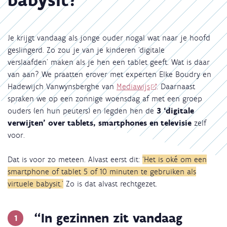
Je krijgt vandaag als jonge ouder nogal wat naar je hoofd
geslingerd. Zo zou je van je kinderen ‘digitale
verslaafden’ maken als je hen een tablet geeft. Wat is daar
van aan? We praatten erover met experten Elke Boudry en
Hadewijch
Vanwynsberghe van
Mediawijs
. Daarnaast
spraken we op een zonnige woensdag af met een groep
ouders (en hun peuters) en legden hen de
3 ‘digitale
verwijten’ over tablets, smartphones en televisie
zelf
voor.
Dat is voor zo meteen. Alvast eerst dit:
‘Het is oké om een
smartphone of tablet 5 of 10 minuten te gebruiken als
virtuele babysit.’
Zo is dat alvast rechtgezet.
“In gezinnen zit vandaag