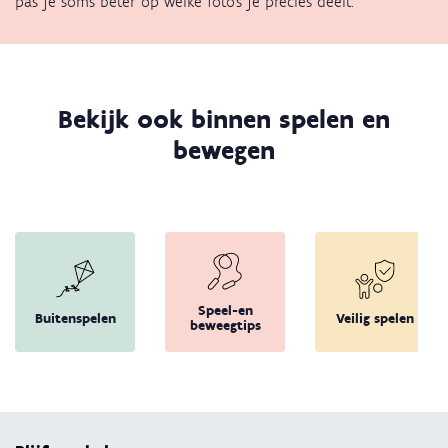
pas je soms beter op welke foto's je precies deelt.
Bekijk ook binnen spelen en
bewegen
Speel-en
Buitenspelen
Veilig spelen
beweegtips
Terug 