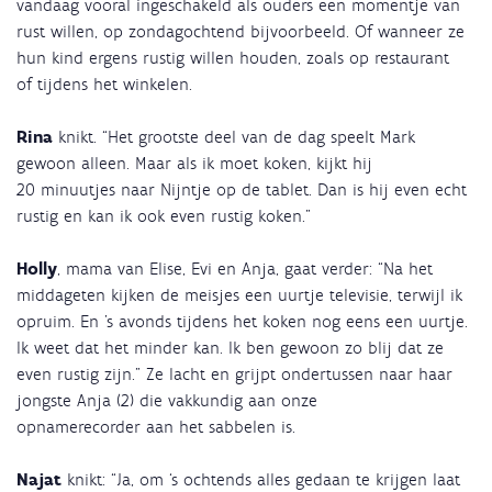
vandaag vooral ingeschakeld als ouders een momentje van
rust willen, op zondagochtend bijvoorbeeld. Of wanneer ze
hun kind ergens rustig willen houden, zoals op restaurant
of tijdens het winkelen.
Rina
knikt. “Het grootste deel van de dag speelt Mark
gewoon alleen. Maar als ik moet koken, kijkt hij
20 minuutjes naar Nijntje op de tablet. Dan is hij even echt
rustig en kan ik ook even rustig koken.”
Holly
, mama van Elise, Evi en Anja, gaat verder: “Na het
middageten kijken de meisjes een uurtje televisie, terwijl ik
opruim. En ’s avonds tijdens het koken nog eens een uurtje.
Ik weet dat het minder kan. Ik ben gewoon zo blij dat ze
even rustig zijn.” Ze lacht en grijpt ondertussen naar haar
jongste Anja (2) die vakkundig aan onze
opnamerecorder aan het sabbelen is.
Najat
knikt: “Ja, om ‘s ochtends alles gedaan te krijgen laat