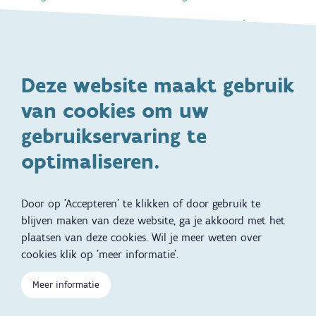
Gezondheid en vaccinatie
Dagelijkse verzorging
Kinderopvang en naar school
Spelen en bewegen
Deze website maakt gebruik
Ontwikkeling en gedrag
Gezinsleven
van cookies om uw
Specifieke
Adoptie
ondersteuningsbehoefte
gebruikservaring te
Kinderwens
Zwangerschap en geboorte
optimaliseren.
Brochures, video's en
Reizen met kinderen
vertalingen
Door op 'Accepteren' te klikken of door gebruik te
Slapen
blijven maken van deze website, ga je akkoord met het
plaatsen van deze cookies. Wil je meer weten over
Kind en Gezin diensten
Vertalingen
Voet
cookies klik op 'meer informatie'.
Over Kind en Gezin
Aanbod tijdens de
zwangerschap
Meer informatie
Opgroeien
Contactmomenten