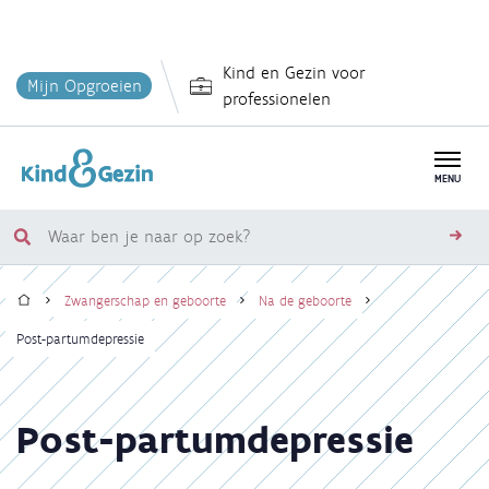
Overslaan
Kind en Gezin voor
en
Mijn Opgroeien
professionelen
naar
de
inhoud
MENU
gaan
Waar
zoe
ben
Home
je
Zwangerschap en geboorte
Na de geboorte
naar
Kruimelpad
Post-partumdepressie
op
zoek?
Post-partumdepressie