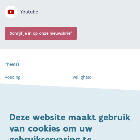
Youtube
Schrijf je in op onze nieuwsbrief
Thema's
Voeding
Veiligheid
Gezondheid en vaccinatie
Dagelijkse verzorging
Kinderopvang en naar school
Spelen en bewegen
Deze website maakt gebruik
Ontwikkeling en gedrag
Gezinsleven
van cookies om uw
Specifieke
Adoptie
ondersteuningsbehoefte
gebruikservaring te