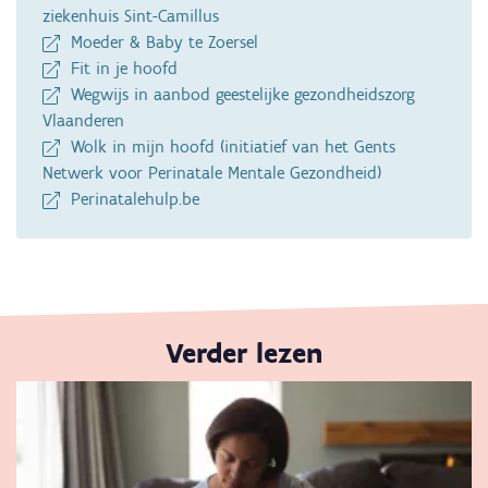
mentale
ziekenhuis Sint-Camillus
problemen
Moeder & Baby te Zoersel
tijdens
Fit in je hoofd
de
Wegwijs in aanbod geestelijke gezondheidszorg
perinatale
Vlaanderen
periode
Wolk in mijn hoofd (initiatief van het Gents
Netwerk voor Perinatale Mentale Gezondheid)
Perinatalehulp.be
Verder lezen