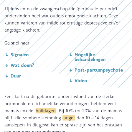
Tijdens en na de zwangerschap (de 'perinatale periode')
ondervinden heel wat ouders emotionele klachten. Deze
kunnen variëren van milde tot ernstige depressieve en/of
angstige klachten.
Ga snel naar
Signalen
Mogelijke
behandelingen
Wat doen?
Post-partumpsychose
Duur
Video
Zeer kort na de geboorte, onder invloed van de sterke
hormonale en lichamelijke veranderingen, hebben veel
mama's enkele ‘
huildagen
’. Bij 10% tot 20% van de mama's
blijft die sombere stemming
langer
dan 10 à 14 dagen
aanslepen. In dit geval kan er sprake zijn van het ontstaan
van een post-partumdepressie.