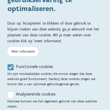
Kinderwens
Zwangerschap en geboorte
optimaliseren.
Brochures, video's en
Reizen met kinderen
vertalingen
Door op 'Accepteren' te klikken of door gebruik te
Slapen
blijven maken van deze website, ga je akkoord met het
plaatsen van deze cookies. Wil je meer weten over
Kind en Gezin diensten
Vertalingen
Voet
cookies klik op 'meer informatie'.
Over Kind en Gezin
Aanbod tijdens de
zwangerschap
Meer informatie
Opgroeien
Contactmomenten
Functionele cookies
Werken voor Opgroeien
Opvoedingsondersteuning
Dit zijn noodzakelijke cookies die ervoor zorgen dat deze
Mijn Opgroeien
website goed functioneert. Dankzij deze cookies zorgen we
Adoptie
ervoor dat u van optimaal gebruiksgemak geniet.
Afspraak maken
Kinderopvang
Analyserende cookies
Startgesprek
Hiermee kunnen we het algemeen gebruik van deze website
Hulp en contact
meten.
Inkomenstarief