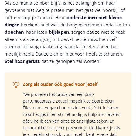
"Als de mama somber blijft, is het belangrijk om haar
gevoelens niet weg te praten met ‘het gaat wel voorbij’ of
‘bijt eens op je tanden’. Haar
ondersteunen met kleine
dingen
betekent heel wat: de baby overnemen zodat ze kan
douchen
, haar laten
bijslapen
, zorgen dat ze niet te vaak
alleen is als ze angstig is. Hoewel het je misschien zelf
onzeker of bang maakt, zeg haar dat je ziet dat ze het
moeilijk heeft. Dat ze zich er niet voor hoeft te schamen.
Stel haar gerust
dat ze geholpen zal worden."
Zorg als ouder óók goed voor jezelf
"We proberen het taboe van een post-
partumdepressie zoveel mogelijk te doorbreken.
Élke mama vragen hoe ze zich voelt, écht luisteren
naar het gezin en als het nodig is hulp inschakelen,
dát vind ik een van onze belangrijkste taken. En
benadrukken dat je er pas voor je kind kan zijn als
je er regelmatig ook ‘voor jezelf’ bent. Hoe je dat