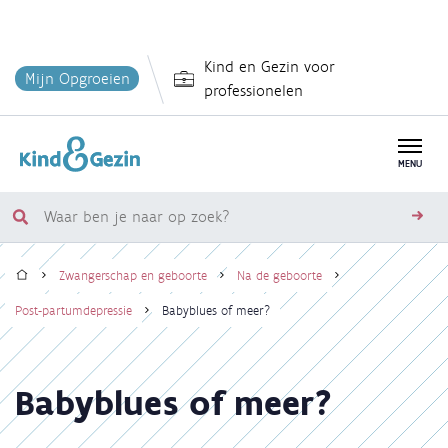
Overslaan
Kind en Gezin voor
en
Mijn Opgroeien
professionelen
naar
de
inhoud
MENU
gaan
Waar
zoe
ben
Home
je
Zwangerschap en geboorte
Na de geboorte
naar
Kruimelpad
Post-partumdepressie
Babyblues of meer?
op
zoek?
Babyblues of meer?