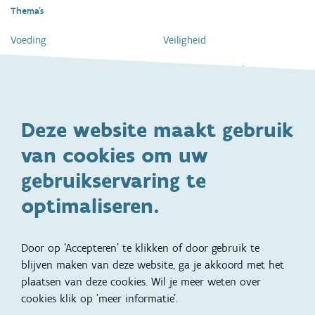
Thema's
Voeding
Veiligheid
Gezondheid en vaccinatie
Dagelijkse verzorging
Kinderopvang en naar school
Spelen en bewegen
Deze website maakt gebruik
Ontwikkeling en gedrag
Gezinsleven
van cookies om uw
Specifieke
Adoptie
ondersteuningsbehoefte
gebruikservaring te
Kinderwens
Zwangerschap en geboorte
optimaliseren.
Brochures, video's en
Reizen met kinderen
vertalingen
Door op 'Accepteren' te klikken of door gebruik te
Slapen
blijven maken van deze website, ga je akkoord met het
plaatsen van deze cookies. Wil je meer weten over
Kind en Gezin diensten
Vertalingen
Voet
cookies klik op 'meer informatie'.