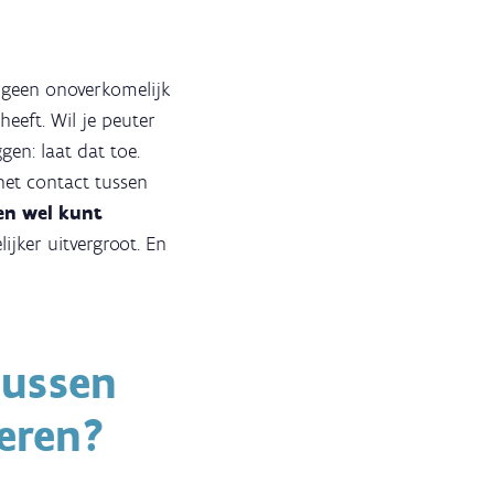
t geen onoverkomelijk
eeft. Wil je peuter
gen: laat dat toe.
 het contact tussen
gen wel kunt
ijker uitvergroot. En
tussen
eren?