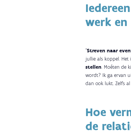
Iedereen
werk en 
"
Streven naar even
jullie als koppel. He
stellen
. Moéten de k
wordt? Ik ga ervan uit
dan ook lukt. Zelfs a
Hoe verm
de relat