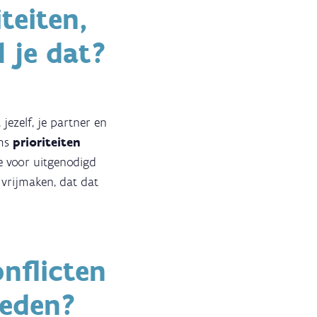
teiten,
l je dat?
jezelf, je partner en
oms
prioriteiten
je voor uitgenodigd
l vrijmaken, dat dat
nflicten
oeden?