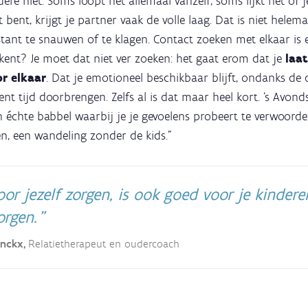
ere niet. Soms loopt het allemaal vanzelf, soms lijkt het of j
t bent, krijgt je partner vaak de volle laag. Dat is niet hele
stant te snauwen of te klagen. Contact zoeken met elkaar is 
kent? Je moet dat niet ver zoeken: het gaat erom dat je
laat
r elkaar
. Dat je emotioneel beschikbaar blijft, ondanks de 
nt tijd doorbrengen. Zelfs al is dat maar heel kort. ‘s Avond
 échte babbel waarbij je je gevoelens probeert te verwoorden
, een wandeling zonder de kids."
r jezelf zorgen, is ook goed voor je kindere
zorgen.
inckx,
Relatietherapeut en oudercoach