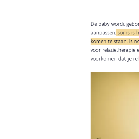
De baby wordt gebore
aanpassen:
soms is h
komen te staan, is n
voor relatietherapie
voorkomen dat je relat