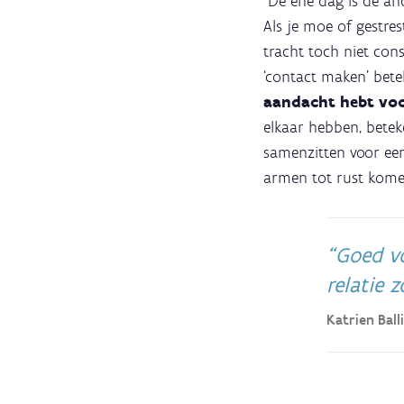
"De ene dag is de and
Als je moe of gestres
tracht toch niet con
‘contact maken’ bete
aandacht hebt voo
elkaar hebben, beteke
samenzitten voor een
armen tot rust komen
Goed voo
relatie 
Katrien Ball