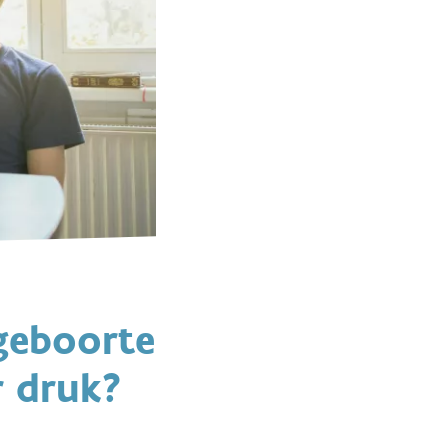
geboorte
r druk?