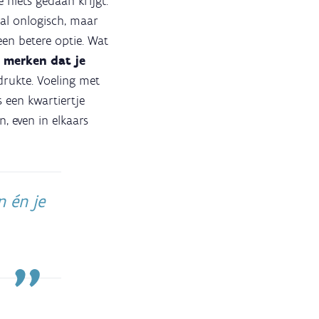
e niets gedaan krijgt.
maal onlogisch, maar
een betere optie. Wat
 merken dat je
drukte. Voeling met
s een kwartiertje
, even in elkaars
n én je