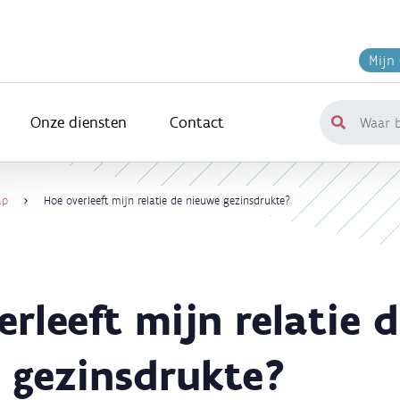
Mijn
Onze diensten
Contact
Waar
ben
je
naar
ap
Hoe overleeft mijn relatie de nieuwe gezinsdrukte?
op
zoek?
rleeft mijn relatie 
 gezinsdrukte?