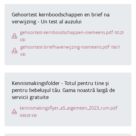
Gehoortest kernboodschappen en brief na
verwijzing - Un test al auzului
Document
gehoortest-kernboodschappen-roemeens.pdf
(50.25
KB)
Document
gehoortest-briefnaverwijzing-roemeens.pdf
(156.71
KB)
Kennismakingsfolder - Totul pentru tine şi
pentru bebeluşul tău. Gama noastră largă de
servicii gratuite
Document
kennismakingsflyer_a5_algemeen_2023_rum.pdf
(439.29 KB)