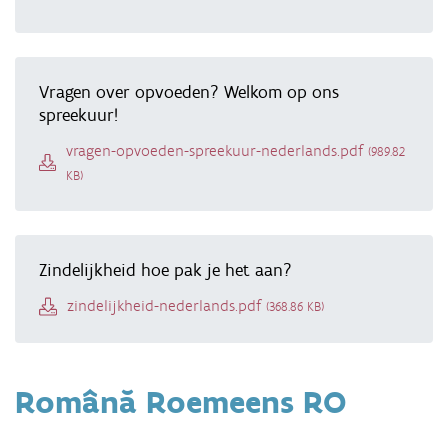
Vragen over opvoeden? Welkom op ons
spreekuur!
Document
vragen-opvoeden-spreekuur-nederlands.pdf
(989.82
KB)
Zindelijkheid hoe pak je het aan?
Document
zindelijkheid-nederlands.pdf
(368.86 KB)
Română Roemeens RO