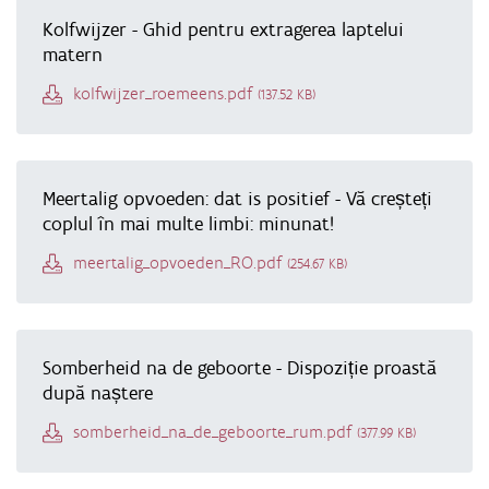
Kolfwijzer - Ghid pentru extragerea laptelui
matern
Document
kolfwijzer_roemeens.pdf
(137.52 KB)
Meertalig opvoeden: dat is positief - Vă creșteți
coplul în mai multe limbi: minunat!
Document
meertalig_opvoeden_RO.pdf
(254.67 KB)
Somberheid na de geboorte - Dispoziție proastă
după naștere
Document
somberheid_na_de_geboorte_rum.pdf
(377.99 KB)