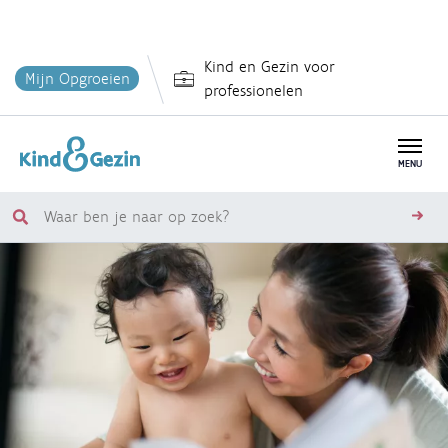
Overslaan
Kind en Gezin voor
en
Mijn Opgroeien
professionelen
naar
de
inhoud
MENU
gaan
Waar
zoe
ben
je
naar
op
zoek?