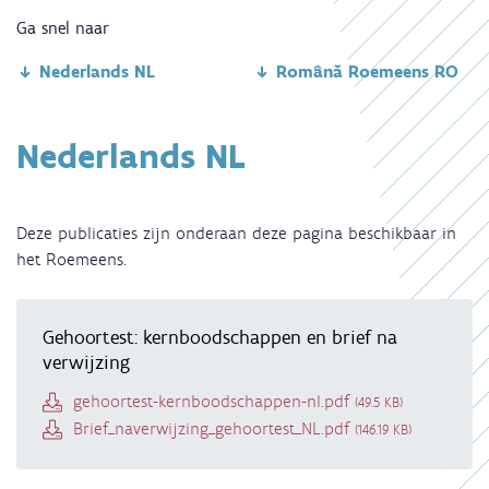
Ga snel naar
Nederlands NL
Română Roemeens RO
Nederlands NL
Deze publicaties zijn onderaan deze pagina beschikbaar in
het Roemeens.
Gehoortest: kernboodschappen en brief na
verwijzing
Document
gehoortest-kernboodschappen-nl.pdf
(49.5 KB)
Document
Brief_naverwijzing_gehoortest_NL.pdf
(146.19 KB)