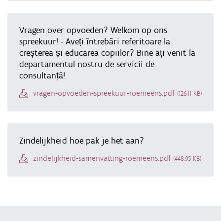
Vragen over opvoeden? Welkom op ons
spreekuur! - Aveți întrebări referitoare la
creșterea și educarea copiilor? Bine ați venit la
departamentul nostru de servicii de
consultanță!
Document
vragen-opvoeden-spreekuur-roemeens.pdf
(126.11 KB)
Zindelijkheid hoe pak je het aan?
Document
zindelijkheid-samenvatting-roemeens.pdf
(448.95 KB)
Terug 