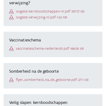
verwijzing?
Document
oogtest-kernboodschappen-nl.pdf
(907.57 KB)
Document
oogtest-verwijzing-nl.pdf
(1.42 MB)
Vaccinatieschema
Document
vaccinatieschema-nederlands.pdf
(466.38 KB)
Somberheid na de geboorte
Document
flyer_somberheid_na_de_geboorte.pdf
(271.1 KB)
Veilig slapen: kernboodschappen