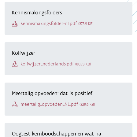
Kennismakingsfolders
Document
Kennismakingsfolder-nl.pdf
(373.9 KB)
Kolfwijzer
Document
kolfwijzer_nederlands.pdf
(80.73 KB)
Meertalig opvoeden: dat is positief
Document
meertalig_opvoeden_NL.pdf
(329.6 KB)
Oogtest kernboodschappen en wat na