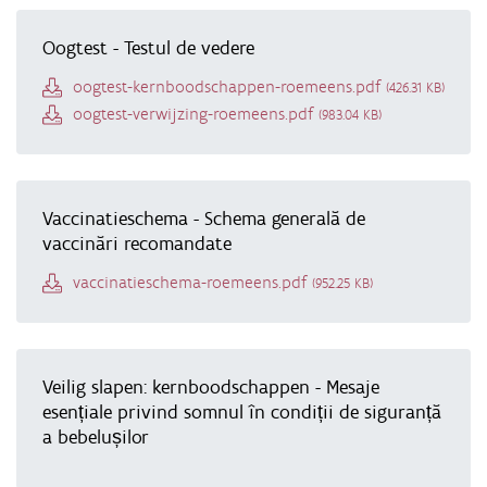
Oogtest - Testul de vedere
Document
oogtest-kernboodschappen-roemeens.pdf
(426.31 KB)
Document
oogtest-verwijzing-roemeens.pdf
(983.04 KB)
Vaccinatieschema - Schema generală de
vaccinări recomandate
Document
vaccinatieschema-roemeens.pdf
(952.25 KB)
Veilig slapen: kernboodschappen - Mesaje
esențiale privind somnul în condiții de siguranță
a bebelușilor