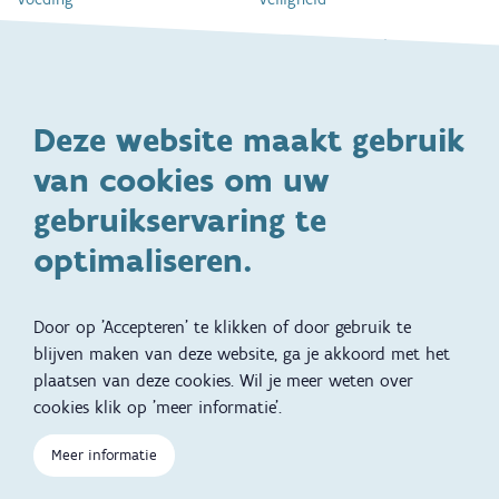
Gezondheid en vaccinatie
Dagelijkse verzorging
Kinderopvang en naar school
Spelen en bewegen
Deze website maakt gebruik
Ontwikkeling en gedrag
Gezinsleven
van cookies om uw
Specifieke
Adoptie
ondersteuningsbehoefte
gebruikservaring te
Kinderwens
Zwangerschap en geboorte
optimaliseren.
Brochures, video's en
Reizen met kinderen
vertalingen
Door op 'Accepteren' te klikken of door gebruik te
Slapen
blijven maken van deze website, ga je akkoord met het
plaatsen van deze cookies. Wil je meer weten over
Kind en Gezin diensten
Vertalingen
Voet
cookies klik op 'meer informatie'.
Over Kind en Gezin
Aanbod tijdens de
Meer informatie
zwangerschap
Opgroeien