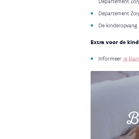
Departement Zor
Departement Zorg
De kinderopvang 
Extra voor de kin
Informeer
je kla