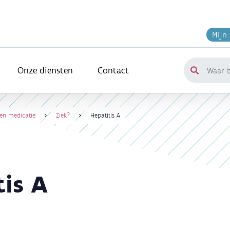
Mijn
Onze diensten
Contact
Waar
ben
je
naar
 en medicatie
Ziek?
Hepatitis A
op
zoek?
tis A