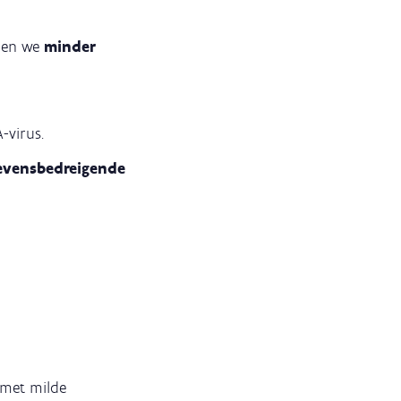
zien we
minder
-virus.
evensbedreigende
 met milde