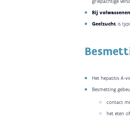
griepachtige versc
Bij volwassene
Geelzucht
is ty
Besmett
Het hepatitis A-vi
Besmetting gebeu
contact m
het eten o