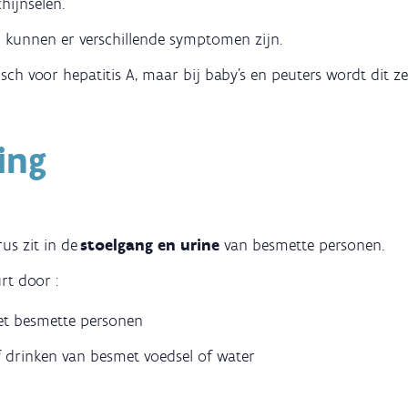
hijnselen.
n
kunnen er verschillende symptomen zijn.
pisch voor hepatitis A, maar bij baby's en peuters wordt dit z
ing
rus zit in de
stoelgang en urine
van besmette personen.
rt door :
et besmette personen
f drinken van besmet voedsel of water