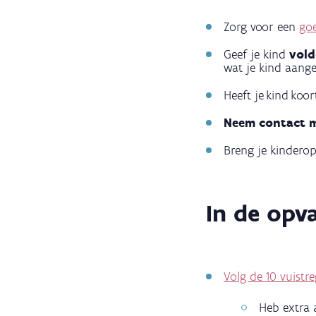
melding
Zorg voor een
go
van
Geef je kind
vold
een
wat je kind aange
besmettelijke
Heeft je kind koor
ziekte?
Neem contact me
Breng je kinderop
In de opv
Volg de 10 vuistre
Heb extra