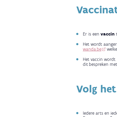
Vaccinat
Er is een
vaccin
Het wordt aangera
wanda.be
welke
Het vaccin wordt
dit bespreken me
Volg he
Iedere arts en ie