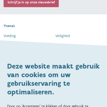
Schrijf je in op onze nieuwsbrief
Thema's
Voeding
Veiligheid
Gezondheid en vaccinatie
Dagelijkse verzorging
Kinderopvang en naar school
Spelen en bewegen
Deze website maakt gebruik
Ontwikkeling en gedrag
Gezinsleven
van cookies om uw
Specifieke
Adoptie
ondersteuningsbehoefte
gebruikservaring te
Kinderwens
Zwangerschap en geboorte
optimaliseren.
Brochures, video's en
Reizen met kinderen
vertalingen
Door op 'Accepteren' te klikken of door gebruik te