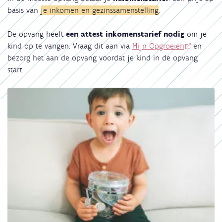
basis van
je inkomen en gezinssamenstelling
.
De opvang heeft
een attest inkomenstarief nodig
om je
kind op te vangen. Vraag dit aan via
Mijn Opgroeien
en
bezorg het aan de opvang voordat je kind in de opvang
start.