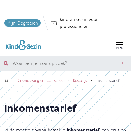
Overslaan
Kind en Gezin voor
en
Mijn Opgroeien
professionelen
naar
de
inhoud
MENU
gaan
Waar
zoe
ben
Home
je
Kinderopvang en naar school
Kostprijs
Inkomenstarief
naar
Kruimelpad
op
zoek?
Inkomenstarief
In de meeste opvang betaal je
inkomenstarief
: een prijs op