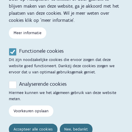
Slapen
blijven maken van deze website, ga je akkoord met het
plaatsen van deze cookies. Wil je meer weten over
Kind en Gezin diensten
Vertalingen
Voet
cookies klik op 'meer informatie'.
Over Kind en Gezin
Aanbod tijdens de
Meer informatie
zwangerschap
Opgroeien
Contactmomenten
Functionele cookies
Werken voor Opgroeien
Opvoedingsondersteuning
Dit zijn noodzakelijke cookies die ervoor zorgen dat deze
Mijn Opgroeien
website goed functioneert. Dankzij deze cookies zorgen we
Adoptie
ervoor dat u van optimaal gebruiksgemak geniet.
Afspraak maken
Kinderopvang
Analyserende cookies
Startgesprek
Hiermee kunnen we het algemeen gebruik van deze website
Hulp en contact
meten.
Inkomenstarief
Contactfomulier
Voorkeuren opslaan
Cookievoorkeuren
Opgroeipunt
Accepteer alle cookies
Nee, bedankt
Veelgestelde vragen