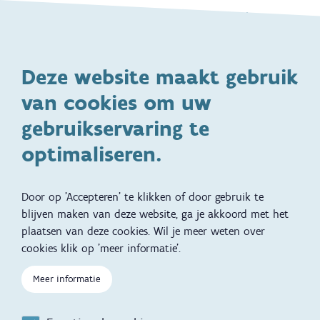
Gezondheid en vaccinatie
Dagelijkse verzorging
Kinderopvang en naar school
Spelen en bewegen
Deze website maakt gebruik
Ontwikkeling en gedrag
Gezinsleven
van cookies om uw
Specifieke
Adoptie
ondersteuningsbehoefte
gebruikservaring te
Kinderwens
Zwangerschap en geboorte
optimaliseren.
Brochures, video's en
Reizen met kinderen
vertalingen
Door op 'Accepteren' te klikken of door gebruik te
Slapen
blijven maken van deze website, ga je akkoord met het
plaatsen van deze cookies. Wil je meer weten over
Kind en Gezin diensten
Vertalingen
Voet
cookies klik op 'meer informatie'.
Over Kind en Gezin
Aanbod tijdens de
Meer informatie
zwangerschap
Opgroeien
Contactmomenten