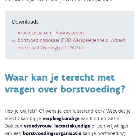
Downloads
Document
Arbeidsplaatsen - Voorwaarden
borstvoedingslokaal (FOD Werkgelegenheid, Arbeid
en Sociaal Overleg).pdf
(376.27 KB)
Waar kan je terecht met
vragen over borstvoeding?
Heb je twijfels? Of wens je een luisterend oor? Weet dat je
terecht kan bij je
verpleegkundige
van Kind en Gezin.
Ook een
vroedvrouw
,
lactatiekundige
of een vrijwilliger
van een
borstvoedingsorganisatie
kan je borstvoeding