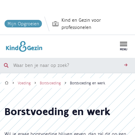
Overslaan
Kind en Gezin voor
en
Mijn Opgroeien
professionelen
naar
de
inhoud
MENU
gaan
Waar
zoe
ben
Home
je
Voeding
Borstvoeding
Borstvoeding en werk
naar
Kruimelpad
op
zoek?
Borstvoeding en werk
Wil je graag borstvoeding blijven geven, dan zal dit op een