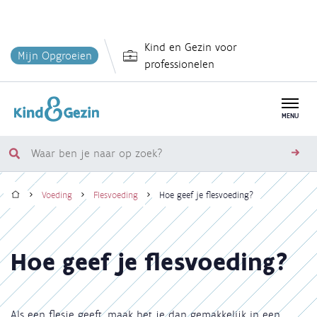
Overslaan
Kind en Gezin voor
en
Mijn Opgroeien
professionelen
naar
de
inhoud
MENU
gaan
Waar
zoe
ben
Home
je
Voeding
Flesvoeding
Hoe geef je flesvoeding?
naar
Kruimelpad
op
zoek?
Hoe geef je flesvoeding?
Als een flesje geeft, maak het je dan gemakkelijk in een