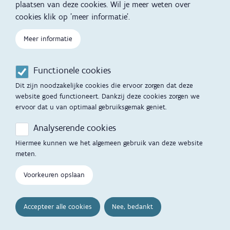
plaatsen van deze cookies. Wil je meer weten over
Kind en Gezin diensten
Vertalingen
Voet
cookies klik op 'meer informatie'.
Over Kind en Gezin
Aanbod tijdens de
zwangerschap
Meer informatie
Opgroeien
Contactmomenten
Functionele cookies
Werken voor Opgroeien
Opvoedingsondersteuning
Dit zijn noodzakelijke cookies die ervoor zorgen dat deze
Mijn Opgroeien
website goed functioneert. Dankzij deze cookies zorgen we
Adoptie
ervoor dat u van optimaal gebruiksgemak geniet.
Afspraak maken
Kinderopvang
Analyserende cookies
Startgesprek
Hiermee kunnen we het algemeen gebruik van deze website
Hulp en contact
meten.
Inkomenstarief
Contactfomulier
Voorkeuren opslaan
Cookievoorkeuren
Opgroeipunt
Accepteer alle cookies
Nee, bedankt
Veelgestelde vragen