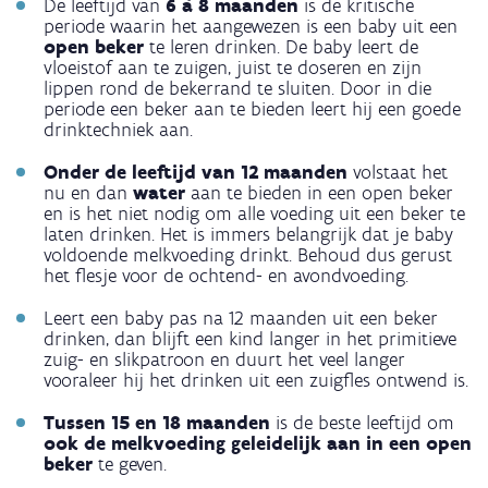
De leeftijd van
6 à 8 maanden
is de kritische
periode waarin het aangewezen is een baby uit een
open beker
te leren drinken. De baby leert de
vloeistof aan te zuigen, juist te doseren en zijn
lippen rond de bekerrand te sluiten. Door in die
periode een beker aan te bieden leert hij een goede
drinktechniek aan.
Onder de leeftijd van 12 maanden
volstaat het
nu en dan
water
aan te bieden in een open beker
en is het niet nodig om alle voeding uit een beker te
laten drinken. Het is immers belangrijk dat je baby
voldoende melkvoeding drinkt. Behoud dus gerust
het flesje voor de ochtend- en avondvoeding.
Leert een baby pas na 12 maanden uit een beker
drinken, dan blijft een kind langer in het primitieve
zuig- en slikpatroon en duurt het veel langer
vooraleer hij het drinken uit een zuigfles ontwend is.
Tussen 15 en 18 maanden
is de beste leeftijd om
ook de melkvoeding geleidelijk aan in een open
beker
te geven.