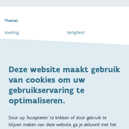
Thema's
Voeding
Veiligheid
Gezondheid en vaccinatie
Dagelijkse verzorging
Kinderopvang en naar school
Spelen en bewegen
Deze website maakt gebruik
Ontwikkeling en gedrag
Gezinsleven
van cookies om uw
Specifieke
Adoptie
ondersteuningsbehoefte
gebruikservaring te
Kinderwens
Zwangerschap en geboorte
optimaliseren.
Brochures, video's en
Reizen met kinderen
vertalingen
Door op 'Accepteren' te klikken of door gebruik te
Slapen
blijven maken van deze website, ga je akkoord met het