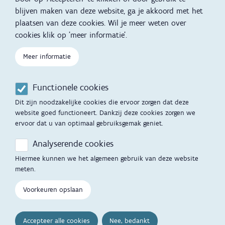
Slapen
blijven maken van deze website, ga je akkoord met het
plaatsen van deze cookies. Wil je meer weten over
Kind en Gezin diensten
Vertalingen
Voet
cookies klik op 'meer informatie'.
Over Kind en Gezin
Aanbod tijdens de
zwangerschap
Meer informatie
Opgroeien
Contactmomenten
Functionele cookies
Werken voor Opgroeien
Opvoedingsondersteuning
Dit zijn noodzakelijke cookies die ervoor zorgen dat deze
Mijn Opgroeien
website goed functioneert. Dankzij deze cookies zorgen we
Adoptie
ervoor dat u van optimaal gebruiksgemak geniet.
Afspraak maken
Kinderopvang
Analyserende cookies
Startgesprek
Hiermee kunnen we het algemeen gebruik van deze website
Hulp en contact
meten.
Inkomenstarief
Contactfomulier
Voorkeuren opslaan
Cookievoorkeuren
Opgroeipunt
Accepteer alle cookies
Nee, bedankt
Veelgestelde vragen