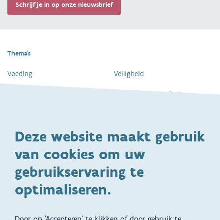
Schrijf je in op onze nieuwsbrief
Thema's
Voeding
Veiligheid
Gezondheid en vaccinatie
Dagelijkse verzorging
Kinderopvang en naar school
Spelen en bewegen
Deze website maakt gebruik
Ontwikkeling en gedrag
Gezinsleven
van cookies om uw
Specifieke
Adoptie
ondersteuningsbehoefte
gebruikservaring te
Kinderwens
Zwangerschap en geboorte
optimaliseren.
Brochures, video's en
Reizen met kinderen
vertalingen
Door op 'Accepteren' te klikken of door gebruik te