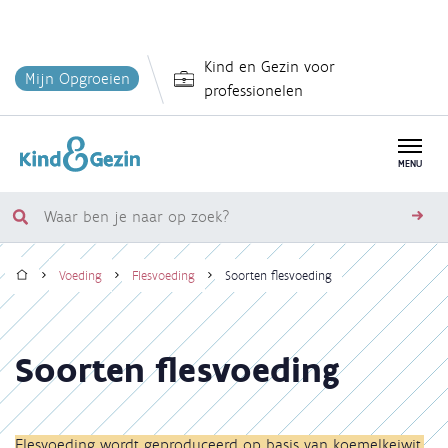
Overslaan
Kind en Gezin voor
en
Mijn Opgroeien
professionelen
naar
de
inhoud
MENU
gaan
Waar
zoe
ben
Home
je
Voeding
Flesvoeding
Soorten flesvoeding
naar
Kruimelpad
op
zoek?
Soorten flesvoeding
Flesvoeding wordt geproduceerd op basis van koemelkeiwit,