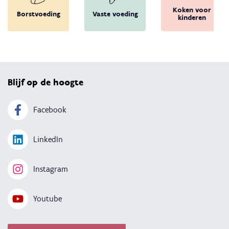
Koken voor
Borstvoeding
Vaste voeding
kinderen
Terug 
Blijf op de hoogte
Facebook
LinkedIn
Instagram
Youtube