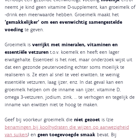
neemt je kind geen vitamine D-supplement, kan groeimelk of
-drink een meerwaarde hebben. Groeimelk maakt het
'gemakkelijker' om een evenwichtig samengestelde
voeding
te geven.
Groeimelk is
verrijkt met mineralen, vitaminen en
essentiële vetzuren
t.o.v. koemelk en heeft een lager
eiwitgehalte. Essentieel is het niet, maar onderzoek wijst uit
dat een gezonde peutervoeding echter soms moeilijk te
realiseren is. Ze eten al snel te veel eiwitten, te weinig
essentiële vetzuren, laag ijzer, enz. In dat geval kan een
groeimelk helpen om de inname van ijzer, vitamine D,
omega 3-vetzuren, jodium, zink, ... te verhogen en tegelijk de
inname van eiwitten niet te hoog te maken.
Geef bij voorkeur groeimelk die
niet gezoet
is (zie
benamingen bij koolhydraten die wijzen op aanwezigheid
van suikers
) en
geen toegevoegde smaak
bevat. Bij