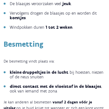
De blaasjes veroorzaken veel
jeuk
.
Vervolgens drogen de blaasjes op en worden dit
korstjes
.
Windpokken duren
1 tot 2 weken
.
Besmetting
De besmetting vindt plaats via:
kleine druppeltjes in de lucht
bij hoesten, niezen
of de neus snuiten
direct contact met de vloeistof in de blaasjes
,
ook van iemand met zona
Je kan anderen al besmetten
vanaf 2 dagen vóór je
uitslag
op je huid krijgt tot wanneer er zich een korst vormt