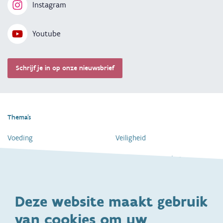
Instagram
Youtube
Schrijf je in op onze nieuwsbrief
Thema's
Voeding
Veiligheid
Gezondheid en vaccinatie
Dagelijkse verzorging
Kinderopvang en naar school
Spelen en bewegen
Deze website maakt gebruik
Ontwikkeling en gedrag
Gezinsleven
van cookies om uw
Specifieke
Adoptie