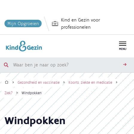
Overslaan
Kind en Gezin voor
en
Mijn Opgroeien
professionelen
naar
de
inhoud
MENU
gaan
Waar
zoe
ben
Home
je
Gezondheid en vaccinatie
Koorts, ziekte en medicatie
naar
Kruimelpad
Ziek?
Windpokken
op
zoek?
Windpokken