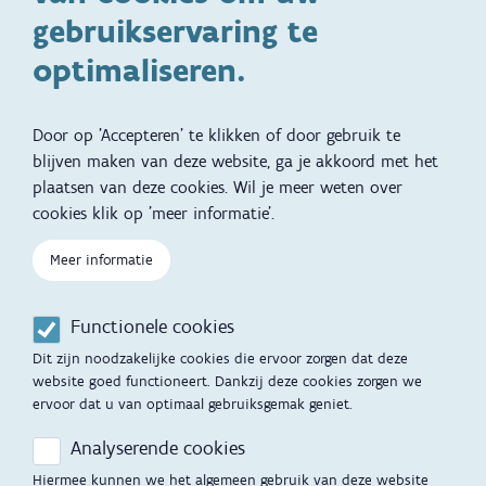
ondersteuningsbehoefte
gebruikservaring te
Kinderwens
Zwangerschap en geboorte
optimaliseren.
Brochures, video's en
Reizen met kinderen
vertalingen
Door op 'Accepteren' te klikken of door gebruik te
Slapen
blijven maken van deze website, ga je akkoord met het
plaatsen van deze cookies. Wil je meer weten over
Kind en Gezin diensten
Vertalingen
Voet
cookies klik op 'meer informatie'.
Over Kind en Gezin
Aanbod tijdens de
zwangerschap
Meer informatie
Opgroeien
Contactmomenten
Functionele cookies
Werken voor Opgroeien
Opvoedingsondersteuning
Dit zijn noodzakelijke cookies die ervoor zorgen dat deze
Mijn Opgroeien
website goed functioneert. Dankzij deze cookies zorgen we
Adoptie
ervoor dat u van optimaal gebruiksgemak geniet.
Afspraak maken
Kinderopvang
Analyserende cookies
Startgesprek
Hiermee kunnen we het algemeen gebruik van deze website
Hulp en contact