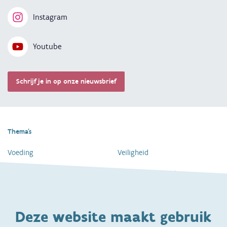
Instagram
Youtube
Schrijf je in op onze nieuwsbrief
Thema's
Voeding
Veiligheid
Gezondheid en vaccinatie
Dagelijkse verzorging
Kinderopvang en naar school
Spelen en bewegen
Deze website maakt gebruik
Ontwikkeling en gedrag
Gezinsleven