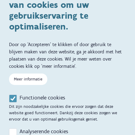
van cookies om uw
Specifieke
Adoptie
ondersteuningsbehoefte
gebruikservaring te
Kinderwens
Zwangerschap en geboorte
optimaliseren.
Brochures, video's en
Reizen met kinderen
vertalingen
Door op 'Accepteren' te klikken of door gebruik te
Slapen
blijven maken van deze website, ga je akkoord met het
plaatsen van deze cookies. Wil je meer weten over
Kind en Gezin diensten
Vertalingen
Voet
cookies klik op 'meer informatie'.
Over Kind en Gezin
Aanbod tijdens de
zwangerschap
Meer informatie
Opgroeien
Contactmomenten
Functionele cookies
Werken voor Opgroeien
Opvoedingsondersteuning
Dit zijn noodzakelijke cookies die ervoor zorgen dat deze
Mijn Opgroeien
website goed functioneert. Dankzij deze cookies zorgen we
Adoptie
ervoor dat u van optimaal gebruiksgemak geniet.
Afspraak maken
Kinderopvang
Analyserende cookies