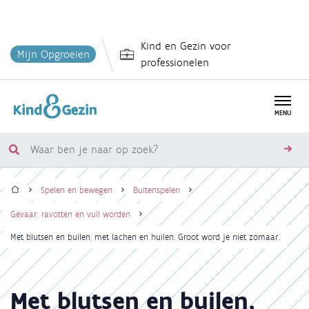
Overslaan
Kind en Gezin voor
en
Mijn Opgroeien
professionelen
naar
de
inhoud
MENU
gaan
Waar
zoe
ben
Home
je
Spelen en bewegen
Buitenspelen
naar
Kruimelpad
Gevaar, ravotten en vuil worden
op
Met blutsen en builen, met lachen en huilen. Groot word je niet zomaar.
zoek?
Met blutsen en builen,